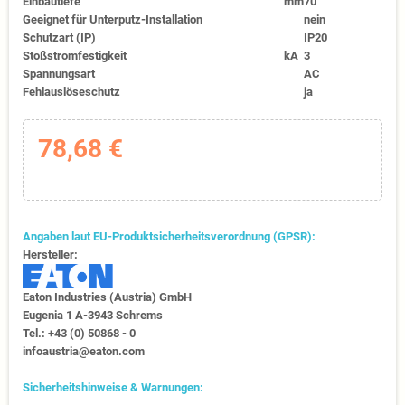
Einbautiefe
mm
70
Geeignet für Unterputz-Installation
nein
Schutzart (IP)
IP20
Stoßstromfestigkeit
kA
3
Spannungsart
AC
Fehlauslöseschutz
ja
78,68 €
Angaben laut EU-Produktsicherheitsverordnung (GPSR):
Hersteller:
Eaton Industries (Austria) GmbH
Eugenia 1​ A-3943 Schrems
Tel.: +43 (0) 50868 - 0​
infoaustria@eaton.com
Sicherheitshinweise & Warnungen: