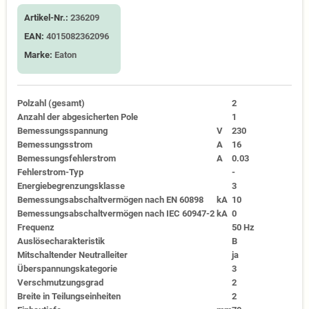
Artikel-Nr.:
236209
EAN:
4015082362096
Marke:
Eaton
Polzahl (gesamt)
2
Anzahl der abgesicherten Pole
1
Bemessungsspannung
V
230
Bemessungsstrom
A
16
Bemessungsfehlerstrom
A
0.03
Fehlerstrom-Typ
-
Energiebegrenzungsklasse
3
Bemessungsabschaltvermögen nach EN 60898
kA
10
Bemessungsabschaltvermögen nach IEC 60947-2
kA
0
Frequenz
50 Hz
Auslösecharakteristik
B
Mitschaltender Neutralleiter
ja
Überspannungskategorie
3
Verschmutzungsgrad
2
Breite in Teilungseinheiten
2