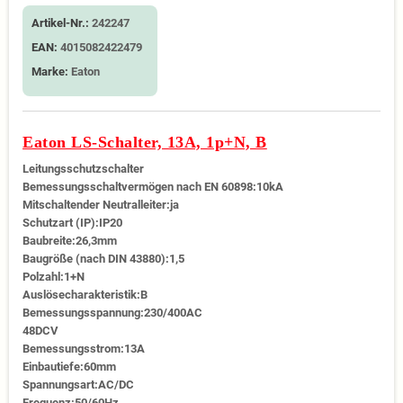
Artikel-Nr.:
242247
EAN:
4015082422479
Marke:
Eaton
Eaton LS-Schalter, 13A, 1p+N, B
Leitungsschutzschalter
Bemessungsschaltvermögen nach EN 60898:10kA
Mitschaltender Neutralleiter:ja
Schutzart (IP):IP20
Baubreite:26,3mm
Baugröße (nach DIN 43880):1,5
Polzahl:1+N
Auslösecharakteristik:B
Bemessungsspannung:230/400AC
48DCV
Bemessungsstrom:13A
Einbautiefe:60mm
Spannungsart:AC/DC
Frequenz:50/60Hz