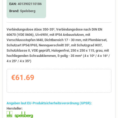
EAN:
4013902110186
Brand:
Spelsberg
Verbindungsdose Abox 350-35², Verbindungsdose nach DIN EN
60670 (VDE 0606), Ui=690V, mit IP54 Anbaustutzen, mit
Verschlussstopfen M40, Dichtbereich 17 - 30 mm, mit Plombierset,
Schutzart IP54/IP65, Nennquerschnitt 35², mit Schutzgrad IK07,
Schutzklasse II, VDE geprüft, Halogenfrei, 250 x 250 x 115, grau, mit
hochliegenden Schraubklemmen, 5-polig - 35 mm² (4 x 10² / 4 x 16² /
4 x 25² / 4 x 35²)
€61.69
Angaben laut EU-Produktsicherheitsverordnung (GPSR):
Hersteller: