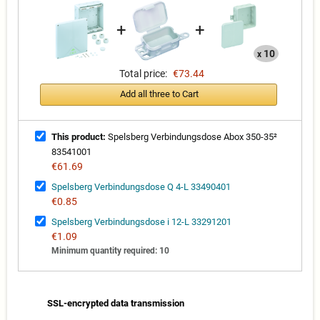
+
+
10
x
Total price:
€73.44
Add all three to Cart
This product:
Spelsberg Verbindungsdose Abox 350-35²
83541001
€61.69
Spelsberg Verbindungsdose Q 4-L 33490401
€0.85
Spelsberg Verbindungsdose i 12-L 33291201
€1.09
Minimum quantity required: 10
SSL-encrypted data transmission