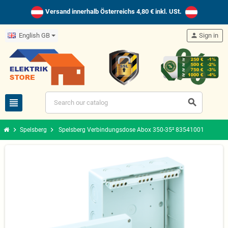
Versand innerhalb Österreichs 4,80 € inkl. USt.
English GB
person
Sign in
view_headline
search
chevron_right
chevron_right
Spelsberg
Spelsberg Verbindungsdose Abox 350-35² 83541001