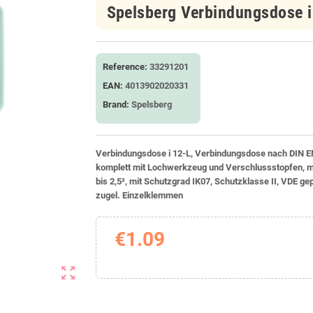
Spelsberg Verbindungsdose 
Reference:
33291201
EAN:
4013902020331
Brand:
Spelsberg
Verbindungsdose i 12-L, Verbindungsdose nach DIN EN
komplett mit Lochwerkzeug und Verschlussstopfen, mit
bis 2,5², mit Schutzgrad IK07, Schutzklasse II, VDE ge
zugel. Einzelklemmen
€1.09
zoom_out_map