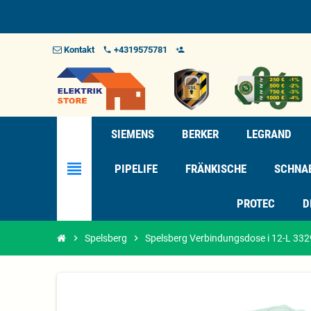
Kontakt
+4319575781
phone
person_add_alt_1
SIEMENS
BERKER
LEGRAND
view_headline
PIPELIFE
FRÄNKISCHE
SCHNA
PROTEC
D
chevron_right
Spelsberg
chevron_right
Spelsberg Verbindungsdose i 12-L 33