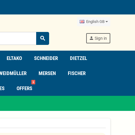
English GB
search
person
Sign in
ELTAKO
SCHNEIDER
DIETZEL
WEIDMÜLLER
MERSEN
FISCHER
⏳
ES
OFFERS