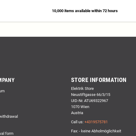
10,000 items available within 72 hours
STORE INFORMATION
MPANY
Elektrik Store
um
Neustiftgasse 66/3/15
UID-Nr. ATU69322967
1070 Wien
Austria
 withdrawal
Call us:
+4319575781
Fax: - keine Abholmöglichkeit
al form