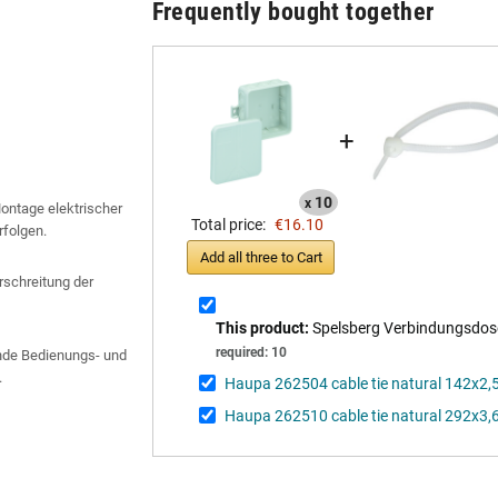
Frequently bought together
+
10
x
Montage elektrischer
Total price:
€16.10
rfolgen.
Add all three to Cart
schreitung der
This product:
Spelsberg Verbindungsdos
required: 10
gende Bedienungs- und
.
Haupa 262504 cable tie natural 142x2,
Haupa 262510 cable tie natural 292x3,