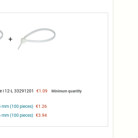
+
e i 12-L 33291201
€1.09
Minimum quantity
5 mm (100 pieces)
€1.26
6 mm (100 pieces)
€3.94