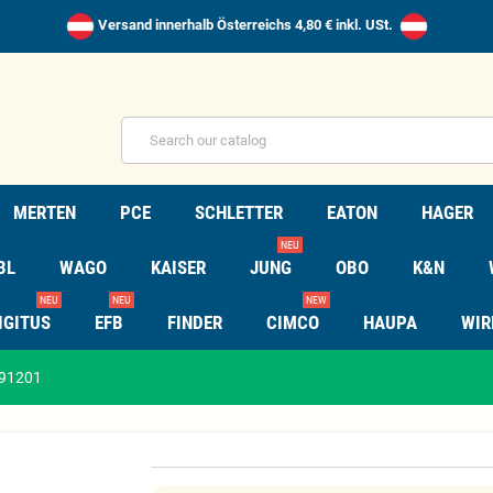
Versand innerhalb Österreichs 4,80 € inkl. USt.
MERTEN
PCE
SCHLETTER
EATON
HAGER
NEU
BL
WAGO
KAISER
JUNG
OBO
K&N
NEU
NEU
NEW
IGITUS
EFB
FINDER
CIMCO
HAUPA
WIR
291201