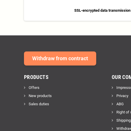
SSL-encrypted data transmission
Withdraw from contract
PRODUCTS
OUR CO
Offers
Impress
New products
Privacy
Sales duties
ABG
Right of
Shipping
Withdraw