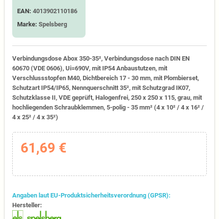
EAN:
4013902110186
Marke:
Spelsberg
Verbindungsdose Abox 350-35², Verbindungsdose nach DIN EN
60670 (VDE 0606), Ui=690V, mit IP54 Anbaustutzen, mit
Verschlussstopfen M40, Dichtbereich 17 - 30 mm, mit Plombierset,
Schutzart IP54/IP65, Nennquerschnitt 35², mit Schutzgrad IK07,
Schutzklasse II, VDE geprüft, Halogenfrei, 250 x 250 x 115, grau, mit
hochliegenden Schraubklemmen, 5-polig - 35 mm² (4 x 10² / 4 x 16² /
4 x 25² / 4 x 35²)
61,69 €
Angaben laut EU-Produktsicherheitsverordnung (GPSR):
Hersteller: