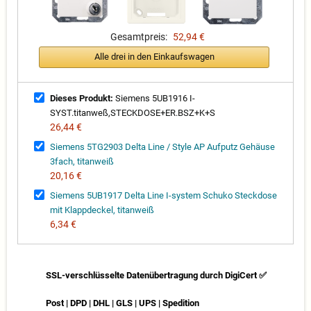
Gesamtpreis:
52,94 €
Alle drei in den Einkaufswagen
Dieses Produkt:
Siemens 5UB1916 I-
SYST.titanweß,STECKDOSE+ER.BSZ+K+S
26,44 €
Siemens 5TG2903 Delta Line / Style AP Aufputz Gehäuse
3fach, titanweiß
20,16 €
Siemens 5UB1917 Delta Line I-system Schuko Steckdose
mit Klappdeckel, titanweiß
6,34 €
SSL-verschlüsselte Datenübertragung durch DigiCert ✅
Post | DPD | DHL | GLS | UPS | Spedition