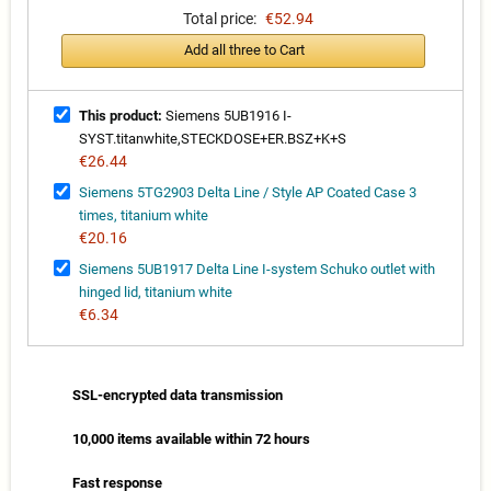
Total price:
€52.94
Add all three to Cart
This product:
Siemens 5UB1916 I-
SYST.titanwhite,STECKDOSE+ER.BSZ+K+S
€26.44
Siemens 5TG2903 Delta Line / Style AP Coated Case 3
times, titanium white
€20.16
Siemens 5UB1917 Delta Line I-system Schuko outlet with
hinged lid, titanium white
€6.34
SSL-encrypted data transmission
10,000 items available within 72 hours
Fast response