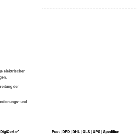
ge elektrischer
lgen.
eitung der
 Bedienungs- und
DigiCert ✅
Post | DPD | DHL | GLS | UPS | Spedition