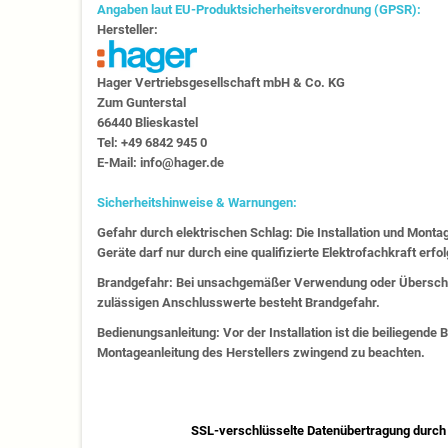
Angaben laut EU-Produktsicherheitsverordnung (GPSR):
Hersteller:
Hager Vertriebs­ge­sell­schaft mbH & Co. KG
Zum Gunter­stal
66440 Blies­kastel
Tel: +49 6842 945 0
E-Mail: info@hager.de
Sicherheitshinweise & Warnungen:
Gefahr durch elektrischen Schlag: Die Installation und Monta
Geräte darf nur durch eine qualifizierte Elektrofachkraft erfo
Brandgefahr: Bei unsachgemäßer Verwendung oder Überschr
zulässigen Anschlusswerte besteht Brandgefahr.
Bedienungsanleitung: Vor der Installation ist die beiliegende
Montageanleitung des Herstellers zwingend zu beachten.
SSL-verschlüsselte Datenübertragung durch 