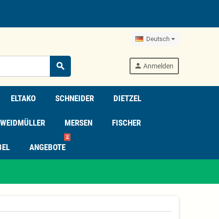
Deutsch
search
person
Anmelden
ELTAKO
SCHNEIDER
DIETZEL
WEIDMÜLLER
MERSEN
FISCHER
⏳
BEL
ANGEBOTE