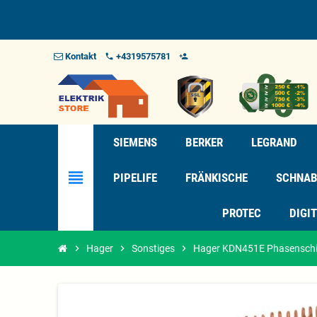
Kontakt
+4319575781
phone
person_add_alt_1
SIEMENS
BERKER
LEGRAND
view_headline
PIPELIFE
FRÄNKISCHE
SCHNAB
PROTEC
DIGI
chevron_right
Hager
chevron_right
Sonstiges
chevron_right
Hager KDN451E Phasenschie