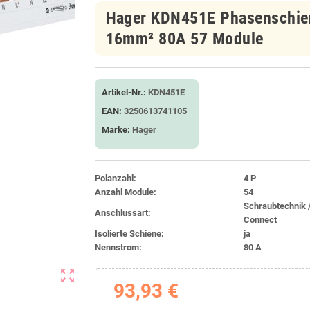
Hager KDN451E Phasenschien
16mm² 80A 57 Module
Artikel-Nr.:
KDN451E
EAN:
3250613741105
Marke:
Hager
Polanzahl:
4 P
Anzahl Module:
54
Schraubtechnik 
Anschlussart:
Connect
Isolierte Schiene:
ja
Nennstrom:
80 A
zoom_out_map
93,93 €