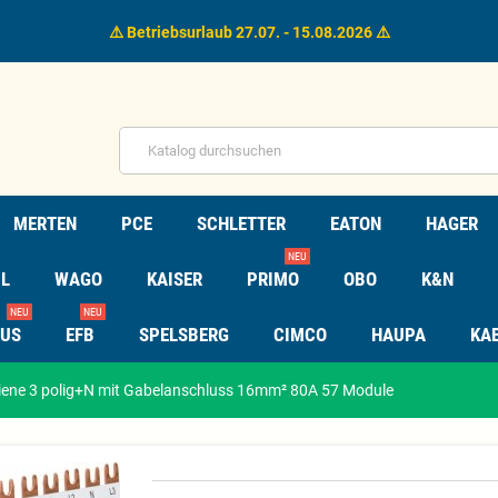
⚠️ Betriebsurlaub 27.07. - 15.08.2026 ⚠️
MERTEN
PCE
SCHLETTER
EATON
HAGER
NEU
L
WAGO
KAISER
PRIMO
OBO
K&N
NEU
NEU
TUS
EFB
SPELSBERG
CIMCO
HAUPA
KA
ne 3 polig+N mit Gabelanschluss 16mm² 80A 57 Module