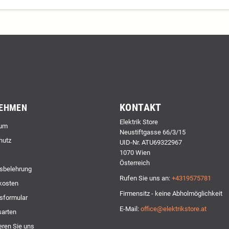
KONTAKT
EHMEN
Elektrik Store
um
Neustiftgasse 66/3/15
hutz
UID-Nr. ATU69322967
1070 Wien
Österreich
sbelehrung
Rufen Sie uns an:
+4319575781
kosten
Firmensitz - keine Abholmöglichkeit
sformular
E-Mail:
office@elektrikstore.at
arten
eren Sie uns