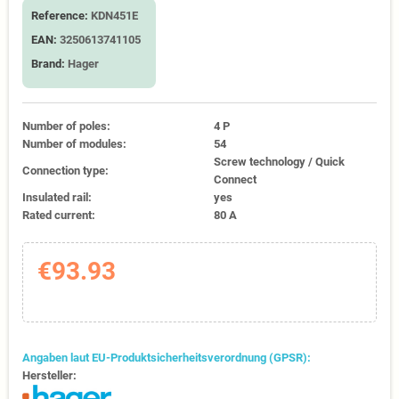
Reference:
KDN451E
EAN:
3250613741105
Brand:
Hager
Number of poles:
4 P
Number of modules:
54
Screw technology / Quick
Connection type:
Connect
Insulated rail:
yes
Rated current:
80 A
€93.93
Angaben laut EU-Produktsicherheitsverordnung (GPSR):
Hersteller: