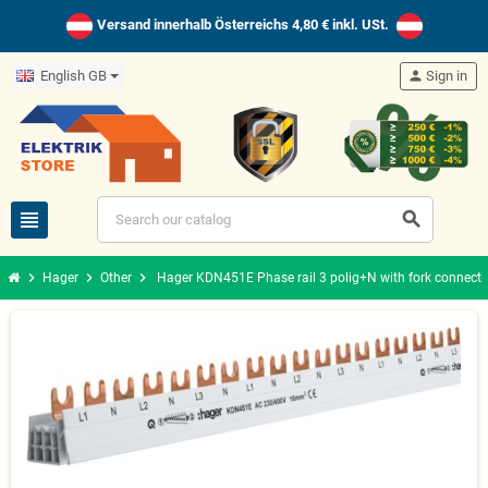
Versand innerhalb Österreichs 4,80 € inkl. USt.
English GB
person
Sign in
view_headline
search
chevron_right
chevron_right
chevron_right
Hager
Other
Hager KDN451E Phase rail 3 polig+N with fork connec