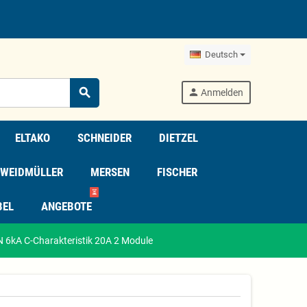
Deutsch
search
person
Anmelden
ELTAKO
SCHNEIDER
DIETZEL
WEIDMÜLLER
MERSEN
FISCHER
⏳
BEL
ANGEBOTE
 6kA C-Charakteristik 20A 2 Module