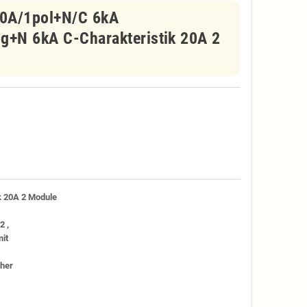
20A/1pol+N/C 6kA
ig+N 6kA C-Charakteristik 20A 2
k 20A 2 Module
2 ,
it
cher