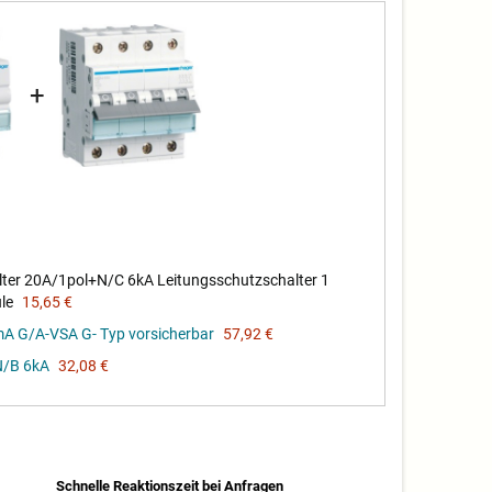
+
er 20A/1pol+N/C 6kA Leitungsschutzschalter 1
le
15,65 €
A G/A-VSA G- Typ vorsicherbar
57,92 €
N/B 6kA
32,08 €
Schnelle Reaktionszeit bei Anfragen