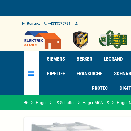
Kontakt
+4319575781
phone
person_add_alt_1
SIEMENS
BERKER
LEGRAND
view_headline
PIPELIFE
FRÄNKISCHE
SCHNAB
PROTEC
DIGI
chevron_right
Hager
chevron_right
LS Schalter
chevron_right
Hager MCN LS
chevron_right
Hager M