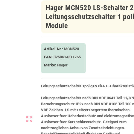
Hager MCN520 LS-Schalter 
Leitungsschutzschalter 1 pol
Module
Artikel-Nr.:
MCN520
EAN:
3250614311765
Marke:
Hager
Leitungsschutzschalter 1polig+N 6kA C-Charakteristi
Leitungsschutzschalter nach DIN VDE 0641 Teil 11/8.9
Beruehrungsschutz IP2x nach DIN VDE 0106 Teil 100 m
VDE Zeichen. LS mit zeitverzoegertem thermischen
Ausloeser fuer Ueberlastschutz und elektromagnetis
zoom_out_map
Ausloeser fuer Kurzschlussschutz. Geeignet zum
nachtraeglichen Anbau von Zusatzeinrichtungen.
Beschriftungsmöglichkeit direkt am Gerät und