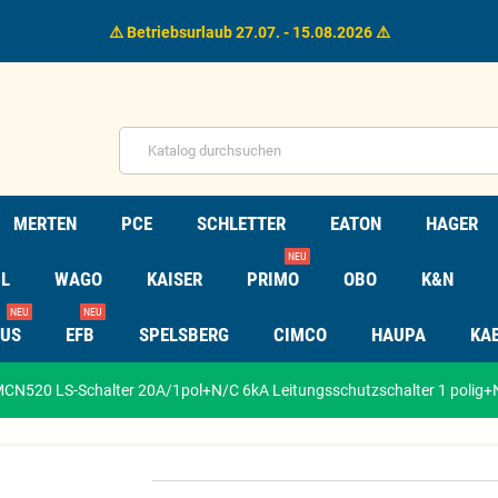
⚠️ Betriebsurlaub 27.07. - 15.08.2026 ⚠️
MERTEN
PCE
SCHLETTER
EATON
HAGER
NEU
L
WAGO
KAISER
PRIMO
OBO
K&N
NEU
NEU
TUS
EFB
SPELSBERG
CIMCO
HAUPA
KA
CN520 LS-Schalter 20A/1pol+N/C 6kA Leitungsschutzschalter 1 polig+N