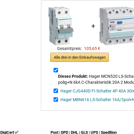
+
Gesamtpreis:
105,65 €
Alle drei in den Einkaufswagen
Dieses Produkt:
Hager MCN520 LS-Schalt
polig+N 6kA C-Charakteristik 20A 2 Modu
Hager CJG440D FI-Schalter 4P 40A 30m
Hager MBN616 LS-Schalter 16A/3pol+
DigiCert ✅
Post | DPD | DHL | GLS | UPS | Spedition