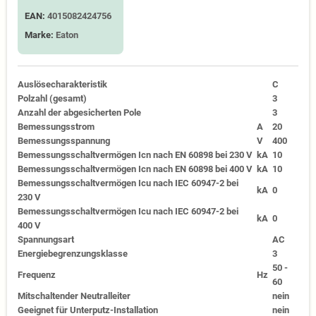
EAN:
4015082424756
Marke:
Eaton
Auslösecharakteristik
C
Polzahl (gesamt)
3
Anzahl der abgesicherten Pole
3
Bemessungsstrom
A
20
Bemessungsspannung
V
400
Bemessungsschaltvermögen Icn nach EN 60898 bei 230 V
kA
10
Bemessungsschaltvermögen Icn nach EN 60898 bei 400 V
kA
10
Bemessungsschaltvermögen Icu nach IEC 60947-2 bei
kA
0
230 V
Bemessungsschaltvermögen Icu nach IEC 60947-2 bei
kA
0
400 V
Spannungsart
AC
Energiebegrenzungsklasse
3
50 -
Frequenz
Hz
60
Mitschaltender Neutralleiter
nein
Geeignet für Unterputz-Installation
nein