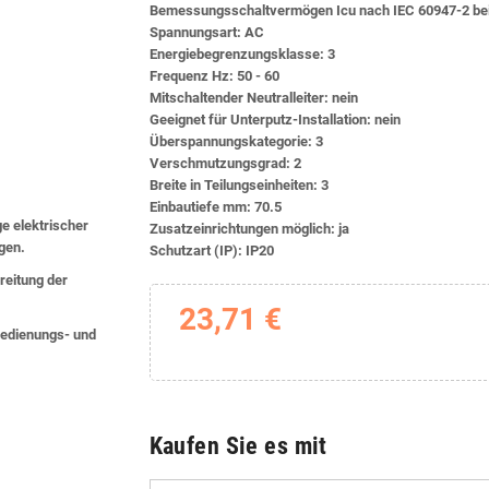
Bemessungsschaltvermögen Icu nach IEC 60947-2 bei
Spannungsart: AC
Energiebegrenzungsklasse: 3
Frequenz Hz: 50 - 60
Mitschaltender Neutralleiter: nein
Geeignet für Unterputz-Installation: nein
Überspannungskategorie: 3
Verschmutzungsgrad: 2
Breite in Teilungseinheiten: 3
Einbautiefe mm: 70.5
ge elektrischer
Zusatzeinrichtungen möglich: ja
lgen.
Schutzart (IP): IP20
eitung der
23,71 €
 Bedienungs- und
Kaufen Sie es mit