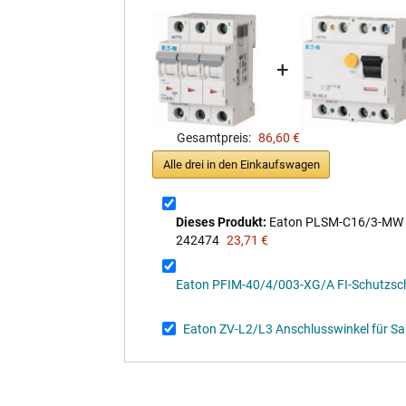
+
Gesamtpreis:
86,60 €
Alle drei in den Einkaufswagen
Dieses Produkt:
Eaton PLSM-C16/3-MW Le
242474
23,71 €
Eaton PFIM-40/4/003-XG/A FI-Schutzsch
Eaton ZV-L2/L3 Anschlusswinkel für S