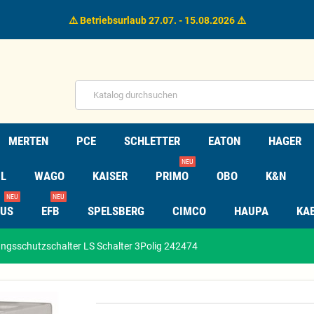
⚠️ Betriebsurlaub 27.07. - 15.08.2026 ⚠️
MERTEN
PCE
SCHLETTER
EATON
HAGER
NEU
L
WAGO
KAISER
PRIMO
OBO
K&N
NEU
NEU
TUS
EFB
SPELSBERG
CIMCO
HAUPA
KA
gsschutzschalter LS Schalter 3Polig 242474