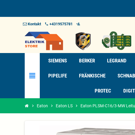
Kontakt
+4319575781
phone
person_add_alt_1
SIEMENS
BERKER
LEGRAND
view_headline
PIPELIFE
FRÄNKISCHE
SCHNAB
PROTEC
DIGI
chevron_right
Eaton
chevron_right
Eaton LS
chevron_right
Eaton PLSM-C16/3-MW Leitun