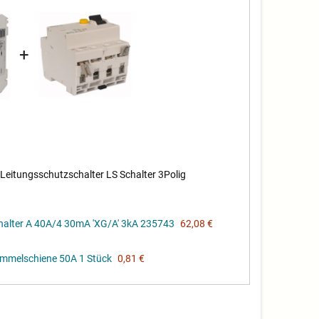
+
itungsschutzschalter LS Schalter 3Polig
alter A 40A/4 30mA 'XG/A' 3kA 235743
62,08 €
ammelschiene 50A 1 Stück
0,81 €