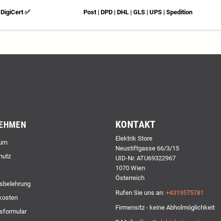
DigiCert ✅
Post | DPD | DHL | GLS | UPS | Spedition
KONTAKT
EHMEN
Elektrik Store
um
Neustiftgasse 66/3/15
hutz
UID-Nr. ATU69322967
1070 Wien
Österreich
sbelehrung
Rufen Sie uns an:
+4319575781
kosten
Firmensitz - keine Abholmöglichkeit
sformular