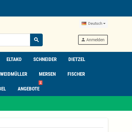
Deutsch
search
person
Anmelden
ELTAKO
SCHNEIDER
DIETZEL
WEIDMÜLLER
MERSEN
FISCHER
⏳
BEL
ANGEBOTE