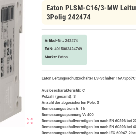
Eaton PLSM-C16/3-MW Leitun
3Polig 242474
Artikel-Nr.:
242474
EAN:
4015082424749
Marke:
Eaton
Eaton Leitungsschutzschalter LS-Schalter 16A/3pol/C
Auslösecharakteristik: C
Polzahl (gesamt): 3
Anzahl der abgesicherten Pole: 3
Bemessungsstrom A: 16
Bemessungsspannung V: 400
zoom_out_map
Bemessungsschaltvermögen Icn nach EN 60898 bei 23
Bemessungsschaltvermögen Icn nach EN 60898 bei 40
Bemessungsschaltvermögen Icu nach IEC 60947-2 bei