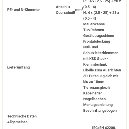
PE: 4 x (2,5 - 25) + 28 x
Anzahl x
(0,5 - 4)
2
PE- und N-Klemmen
mm
Querschnitt
N: 4 x (2,5 - 25) + 28 x
(0,5 - 4)
Mauerwanne
Tür/Rahmen
Gerätetragschiene
Frontabdeckung
Null- und
Schutzleiterklemmen
mit KSK Steck-
Klemmtechnik
Lieferumfang
Libelle zum Ausrichten
3D-Putzausgleich mit
bis zu 18mm
Tiefenausgleich
Kabelhalter
Nagellaschen
Montageanleitung
Beschriftungsbogen
Technische Daten
Allgemeines
IEC/EN 62208,