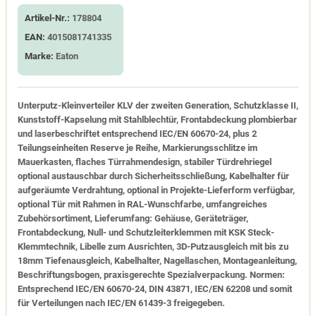
Artikel-Nr.:
178804
EAN:
4015081741335
Marke:
Eaton
Unterputz-Kleinverteiler KLV der zweiten Generation, Schutzklasse II,
Kunststoff-Kapselung mit Stahlblechtür, Frontabdeckung plombierbar
und laserbeschriftet entsprechend IEC/EN 60670-24, plus 2
Teilungseinheiten Reserve je Reihe, Markierungsschlitze im
Mauerkasten, flaches Türrahmendesign, stabiler Türdrehriegel
optional austauschbar durch Sicherheitsschließung, Kabelhalter für
aufgeräumte Verdrahtung, optional in Projekte-Lieferform verfügbar,
optional Tür mit Rahmen in RAL-Wunschfarbe, umfangreiches
Zubehörsortiment, Lieferumfang: Gehäuse, Geräteträger,
Frontabdeckung, Null- und Schutzleiterklemmen mit KSK Steck-
Klemmtechnik, Libelle zum Ausrichten, 3D-Putzausgleich mit bis zu
18mm Tiefenausgleich, Kabelhalter, Nagellaschen, Montageanleitung,
Beschriftungsbogen, praxisgerechte Spezialverpackung. Normen:
Entsprechend IEC/EN 60670-24, DIN 43871, IEC/EN 62208 und somit
für Verteilungen nach IEC/EN 61439-3 freigegeben.