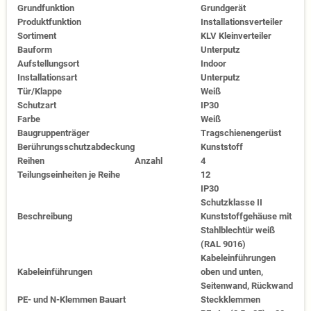
Grundfunktion
Grundgerät
Produktfunktion
Installationsverteiler
Sortiment
KLV Kleinverteiler
Bauform
Unterputz
Aufstellungsort
Indoor
Installationsart
Unterputz
Tür/Klappe
Weiß
Schutzart
IP30
Farbe
Weiß
Baugruppenträger
Tragschienengerüst
Berührungsschutzabdeckung
Kunststoff
Reihen
Anzahl
4
Teilungseinheiten je Reihe
12
IP30
Schutzklasse II
Beschreibung
Kunststoffgehäuse mit
Stahlblechtür weiß
(RAL 9016)
Kabeleinführungen
Kabeleinführungen
oben und unten,
Seitenwand, Rückwand
PE- und N-Klemmen Bauart
Steckklemmen