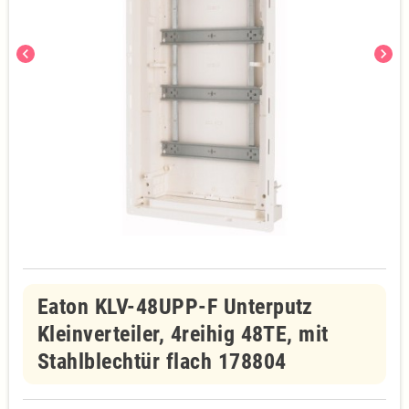
chevron_left
chevron_right
Eaton KLV-48UPP-F Unterputz
Kleinverteiler, 4reihig 48TE, mit
Stahlblechtür flach 178804