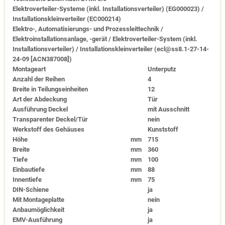
Elektroverteiler-Systeme (inkl. Installationsverteiler) (EG000023) /
Installationskleinverteiler (EC000214)
Elektro-, Automatisierungs- und Prozessleittechnik /
Elektroinstallationsanlage, -gerät / Elektroverteiler-System (inkl.
Installationsverteiler) / Installationskleinverteiler (ecl@ss8.1-27-14-
24-09 [ACN387008])
Montageart
Unterputz
Anzahl der Reihen
4
Breite in Teilungseinheiten
12
Art der Abdeckung
Tür
Ausführung Deckel
mit Ausschnitt
Transparenter Deckel/Tür
nein
Werkstoff des Gehäuses
Kunststoff
Höhe
mm
715
Breite
mm
360
Tiefe
mm
100
Einbautiefe
mm
88
Innentiefe
mm
75
DIN-Schiene
ja
Mit Montageplatte
nein
Anbaumöglichkeit
ja
EMV-Ausführung
ja