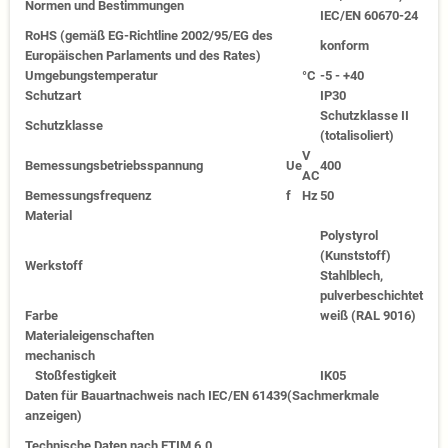
Normen und Bestimmungen
IEC/EN 60670-24
RoHS (gemäß EG-Richtline 2002/95/EG des
konform
Europäischen Parlaments und des Rates)
Umgebungstemperatur
°C
-5 - +40
Schutzart
IP30
Schutzklasse II
Schutzklasse
(totalisoliert)
V
Bemessungsbetriebsspannung
Ue
400
AC
Bemessungsfrequenz
f
Hz
50
Material
Polystyrol
(Kunststoff)
Werkstoff
Stahlblech,
pulverbeschichtet
Farbe
weiß (RAL 9016)
Materialeigenschaften
mechanisch
Stoßfestigkeit
IK05
Daten für Bauartnachweis nach IEC/EN 61439
(Sachmerkmale
anzeigen)
Technische Daten nach ETIM 6.0