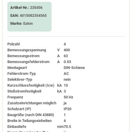
Artikel-Nr.:
235456
EAN:
4015082354565
Marke:
Eaton
Polzahl
4
Bemessungsspannung
V
400
Bemessungsstrom
A
63
Bemessungsfehlerstrom
A
0.03
Montageart
DIN-Schiene
Fehlerstrom-Typ
AC
Selektiver-Typ
nein
Kurzschlussfestigkeit (Icw)
kA
10
Stoßstromfestigkeit
kA
3
Frequenz
50 Hz
Zusatzeinrichtungen möglich
ja
Schutzart (IP)
IP20
Baugröße (nach DIN 43880)
1
Breite in Teilungseinheiten
4
Einbautiefe
mm
70.5