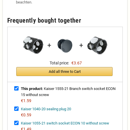
beachten.
Frequently bought together
+
+
Total price:
€3.67
Add all three to Cart
This product:
Kaiser 1555-21 Branch switch socket ECON
15 without screw
€1.59
Kaiser 1040-20 sealing plug 20
€0.59
Kaiser 1055-21 switch socket ECON 10 without screw
€1.49