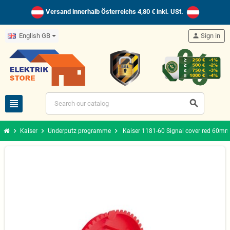
Versand innerhalb Österreichs 4,80 € inkl. USt.
English GB
person
Sign in
view_headline
search
chevron_right
chevron_right
chevron_right
Kaiser
Underputz programme
Kaiser 1181-60 Signal cover red 60m