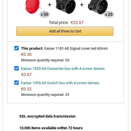
+
+
50
25
x
x
Total price:
€23.67
Add all three to Cart
This product:
Kaiser 1181-60 Signal cover red 60mm
€0.30
Minimum quantity required: 50
Kaiser 1555-04 Connector box with 4 screw domes
€0.67
Kaiser 1055-04 Switch box with 4 screw domes
€0.32
Minimum quantity required: 25
SSL-encrypted data transmission
10,000 items available within 72 hours