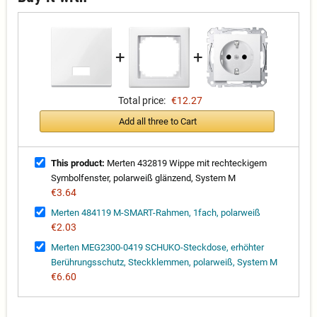
+
+
Total price:
€12.27
Add all three to Cart
This product:
Merten 432819 Wippe mit rechteckigem
Symbolfenster, polarweiß glänzend, System M
€3.64
Merten 484119 M-SMART-Rahmen, 1fach, polarweiß
€2.03
Merten MEG2300-0419 SCHUKO-Steckdose, erhöhter
Berührungsschutz, Steckklemmen, polarweiß, System M
€6.60