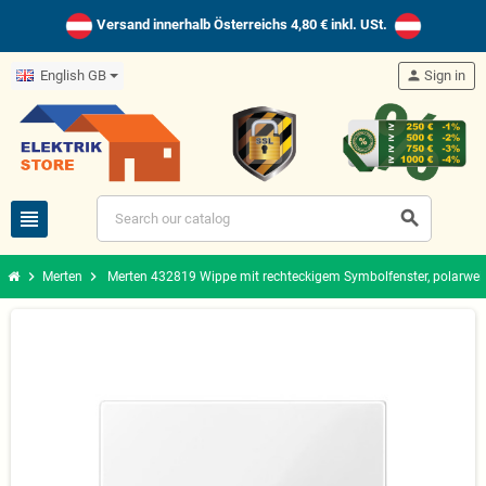
Versand innerhalb Österreichs 4,80 € inkl. USt.
English GB
person
Sign in
view_headline
search
chevron_right
chevron_right
Merten
Merten 432819 Wippe mit rechteckigem Symbolfenster, polarwei