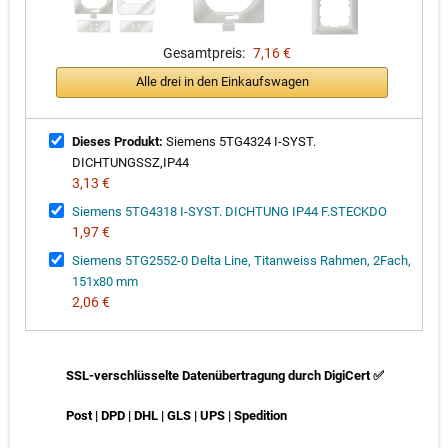
Gesamtpreis:
7,16 €
Alle drei in den Einkaufswagen
Dieses Produkt:
Siemens 5TG4324 I-SYST.
DICHTUNGSSZ,IP44
3,13 €
Siemens 5TG4318 I-SYST. DICHTUNG IP44 F.STECKDO
1,97 €
Siemens 5TG2552-0 Delta Line, Titanweiss Rahmen, 2Fach,
151x80 mm
2,06 €
SSL-verschlüsselte Datenübertragung durch DigiCert ✅
Post | DPD | DHL | GLS | UPS | Spedition