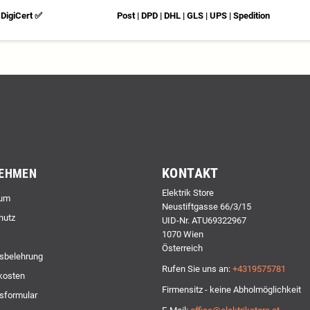
DigiCert ✅
Post | DPD | DHL | GLS | UPS | Spedition
KONTAKT
EHMEN
Elektrik Store
um
Neustiftgasse 66/3/15
hutz
UID-Nr. ATU69322967
1070 Wien
Österreich
sbelehrung
Rufen Sie uns an:
+4319575781
kosten
Firmensitz - keine Abholmöglichkeit
sformular