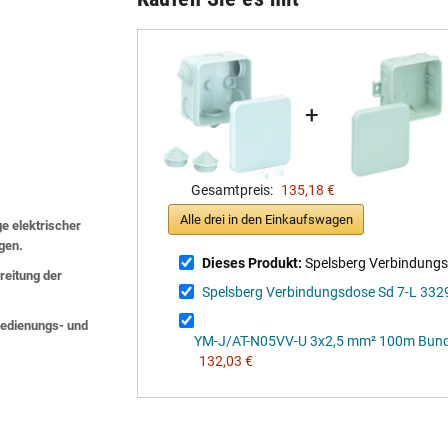
+
Gesamtpreis:
135,18 €
Alle drei in den Einkaufswagen
ge elektrischer
lgen.
Dieses Produkt:
Spelsberg Verbindung
eitung der
Spelsberg Verbindungsdose Sd 7-L 33
 Bedienungs- und
YM-J/AT-N05VV-U 3x2,5 mm² 100m Bund Ma
132,03 €