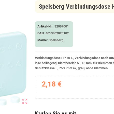
Spelsberg Verbindungsdose 
Artikel-Nr.:
32097001
EAN:
4013902020102
Marke:
Spelsberg
Verbindungsdose HP 70-L, Verbindungsdose nach DIN 
lose beiliegend, Dichtbereich 5 - 16 mm, für Klemmen b
Schutzklasse II, 75 x 75 x 42, grau, ohne Klemmen
2,18 €
zoom_out_map
Kaufen Sie es mit