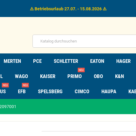
⚠️ Betriebsurlaub 27.07. - 15.08.2026 ⚠️
MERTEN
PCE
SCHLETTER
EATON
HAGER
NEU
L
WAGO
KAISER
PRIMO
OBO
K&N
NEU
NEU
TUS
EFB
SPELSBERG
CIMCO
HAUPA
KA
32097001