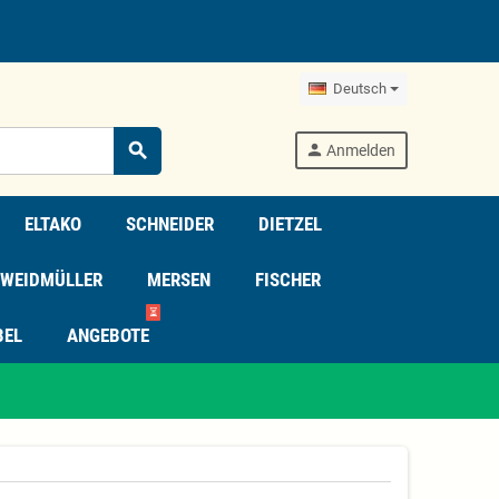
Deutsch
search
person
Anmelden
ELTAKO
SCHNEIDER
DIETZEL
WEIDMÜLLER
MERSEN
FISCHER
⏳
BEL
ANGEBOTE