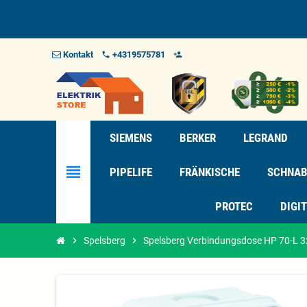
Kontakt
+4319575781
phone
person_add_alt_1
SIEMENS
BERKER
LEGRAND
view_headline
PIPELIFE
FRÄNKISCHE
SCHNAB
PROTEC
DIGI
chevron_right
Spelsberg
chevron_right
Spelsberg Verbindungsdose HP 70-L 