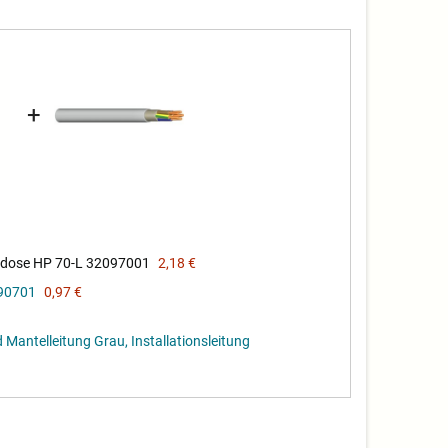
+
sdose HP 70-L 32097001
2,18 €
290701
0,97 €
ntelleitung Grau, Installationsleitung