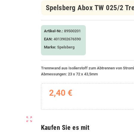
Spelsberg Abox TW 025/2 Tr
Artikel-Nr.:
89500201
EAN:
4013902676590
Marke:
Spelsberg
Trennwand aus Isolierstoff zum Abtrennen von Stromk
Abmessungen:
23 x 72 x 43,5mm
2,40 €
zoom_out_map
Kaufen Sie es mit