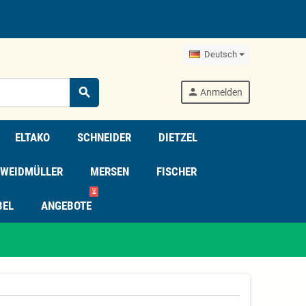
Deutsch
search
person
Anmelden
ELTAKO
SCHNEIDER
DIETZEL
WEIDMÜLLER
MERSEN
FISCHER
⏳
BEL
ANGEBOTE