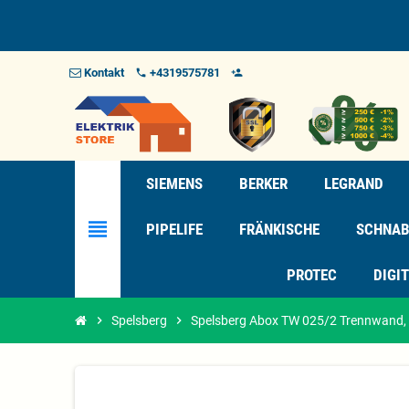
Kontakt
+4319575781
phone
person_add_alt_1
SIEMENS
BERKER
LEGRAND
view_headline
PIPELIFE
FRÄNKISCHE
SCHNAB
PROTEC
DIGI
chevron_right
Spelsberg
chevron_right
Spelsberg Abox TW 025/2 Trennwand, 