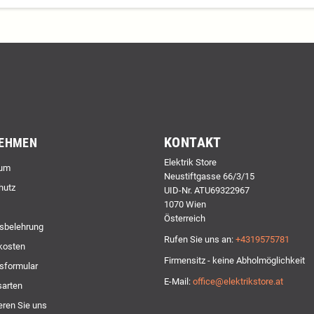
KONTAKT
EHMEN
Elektrik Store
um
Neustiftgasse 66/3/15
hutz
UID-Nr. ATU69322967
1070 Wien
Österreich
sbelehrung
Rufen Sie uns an:
+4319575781
kosten
Firmensitz - keine Abholmöglichkeit
sformular
E-Mail:
office@elektrikstore.at
arten
eren Sie uns