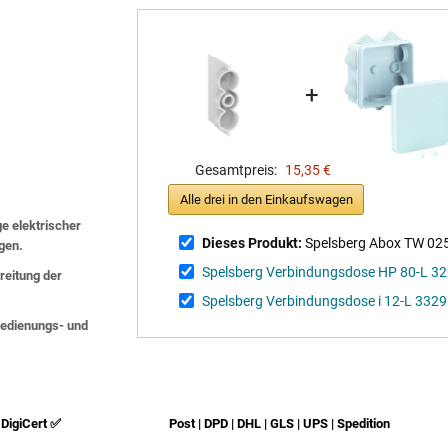
+
Gesamtpreis:
15,35 €
Alle drei in den Einkaufswagen
ge elektrischer
Dieses Produkt:
Spelsberg Abox TW 025
lgen.
Spelsberg Verbindungsdose HP 80-L 3
eitung der
Spelsberg Verbindungsdose i 12-L 332
 Bedienungs- und
DigiCert ✅
Post | DPD | DHL | GLS | UPS | Spedition