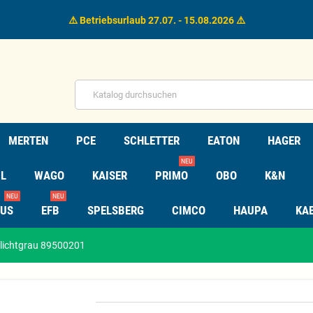
⚠️ Betriebsurlaub 27.07. - 15.08.2026 ⚠️
MERTEN
PCE
SCHLETTER
EATON
HAGER
NEU
L
WAGO
KAISER
PRIMO
OBO
K&N
NEU
NEU
TUS
EFB
SPELSBERG
CIMCO
HAUPA
KA
lichtgrau 89500201