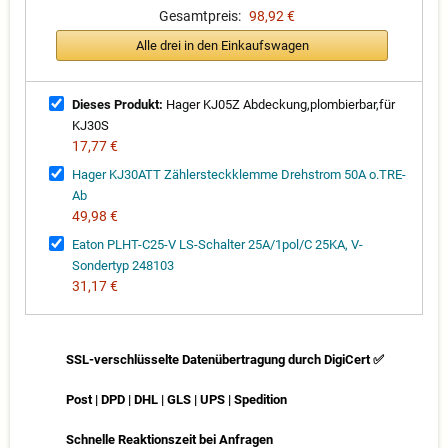
Gesamtpreis:
98,92 €
Alle drei in den Einkaufswagen
Dieses Produkt:
Hager KJ05Z Abdeckung,plombierbar,für
KJ30S
17,77 €
Hager KJ30ATT Zählersteckklemme Drehstrom 50A o.TRE-
Ab
49,98 €
Eaton PLHT-C25-V LS-Schalter 25A/1pol/C 25KA, V-
Sondertyp 248103
31,17 €
SSL-verschlüsselte Datenübertragung durch DigiCert ✅
Post | DPD | DHL | GLS | UPS | Spedition
Schnelle Reaktionszeit bei Anfragen