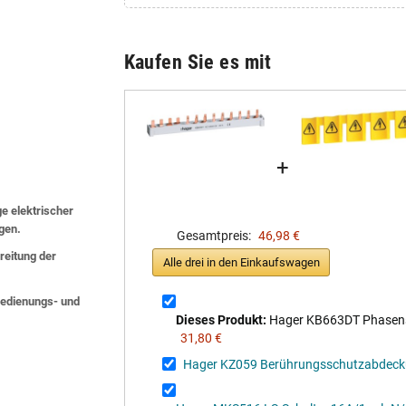
Kaufen Sie es mit
+
ge elektrischer
lgen.
Gesamtpreis:
46,98 €
eitung der
Alle drei in den Einkaufswagen
 Bedienungs- und
Dieses Produkt:
Hager KB663DT Phasensc
31,80 €
Hager KZ059 Berührungsschutzabdec