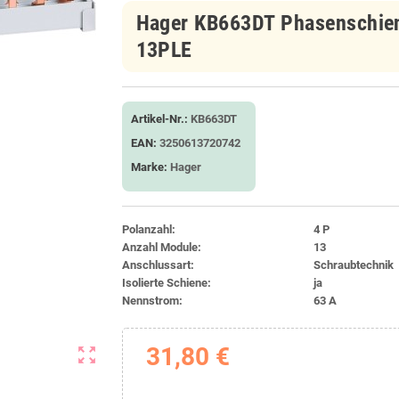
Hager KB663DT Phasenschien
13PLE
Artikel-Nr.:
KB663DT
EAN:
3250613720742
Marke:
Hager
Polanzahl:
4 P
Anzahl Module:
13
Anschlussart:
Schraubtechnik
Isolierte Schiene:
ja
Nennstrom:
63 A
31,80 €
zoom_out_map