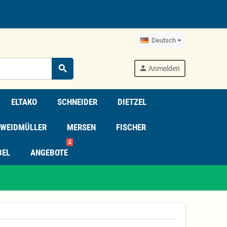
Deutsch
search
person
Anmelden
ELTAKO
SCHNEIDER
DIETZEL
WEIDMÜLLER
MERSEN
FISCHER
⏳
BEL
ANGEBOTE