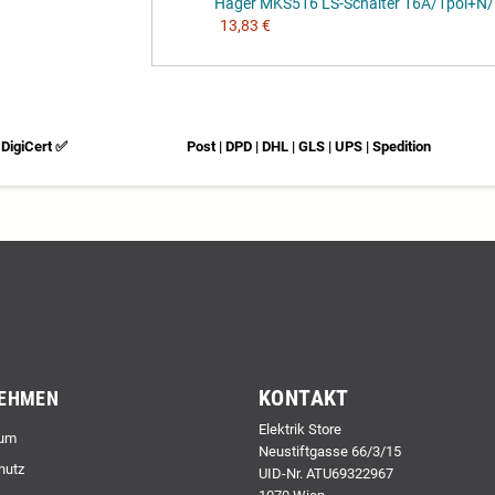
Hager MKS516 LS-Schalter 16A/1pol+N/B
13,83 €
DigiCert ✅
Post | DPD | DHL | GLS | UPS | Spedition
KONTAKT
EHMEN
Elektrik Store
um
Neustiftgasse 66/3/15
hutz
UID-Nr. ATU69322967