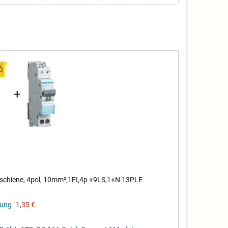
+
hiene, 4pol, 10mm²,1FI,4p +9LS,1+N 13PLE
kung
1,35 €