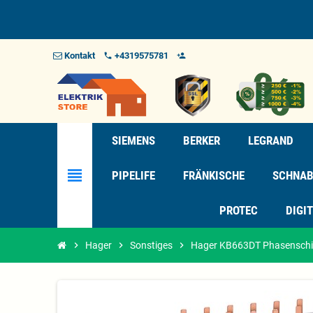
Kontakt
+4319575781
phone
person_add_alt_1
SIEMENS
BERKER
LEGRAND
view_headline
PIPELIFE
FRÄNKISCHE
SCHNAB
PROTEC
DIGI
chevron_right
Hager
chevron_right
Sonstiges
chevron_right
Hager KB663DT Phasenschie