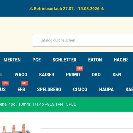
⚠️ Betriebsurlaub 27.07. - 15.08.2026 ⚠️
MERTEN
PCE
SCHLETTER
EATON
HAGER
NEU
L
WAGO
KAISER
PRIMO
OBO
K&N
NEU
NEU
TUS
EFB
SPELSBERG
CIMCO
HAUPA
KA
ne, 4pol, 10mm²,1FI,4p +9LS,1+N 13PLE