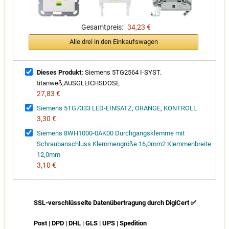
Gesamtpreis:
34,23 €
Alle drei in den Einkaufswagen
Dieses Produkt:
Siemens 5TG2564 I-SYST.
titanweß,AUSGLEICHSDOSE
27,83 €
Siemens 5TG7333 LED-EINSATZ, ORANGE, KONTROLL
3,30 €
Siemens 8WH1000-0AK00 Durchgangsklemme mit
Schraubanschluss Klemmengröße 16,0mm2 Klemmenbreite
12,0mm
3,10 €
SSL-verschlüsselte Datenübertragung durch DigiCert ✅
Post | DPD | DHL | GLS | UPS | Spedition