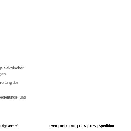
ge elektrischer
lgen.
eitung der
 Bedienungs- und
DigiCert ✅
Post | DPD | DHL | GLS | UPS | Spedition