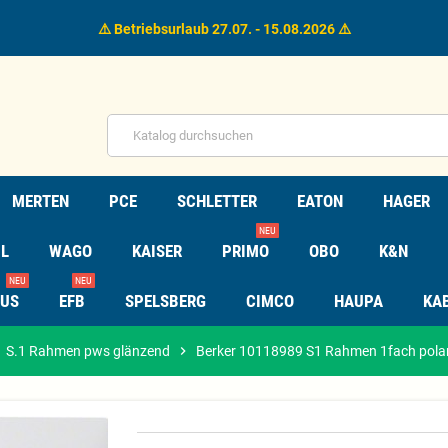
⚠️ Betriebsurlaub 27.07. - 15.08.2026 ⚠️
MERTEN
PCE
SCHLETTER
EATON
HAGER
NEU
L
WAGO
KAISER
PRIMO
OBO
K&N
NEU
NEU
TUS
EFB
SPELSBERG
CIMCO
HAUPA
KA
t
S.1 Rahmen pws glänzend
chevron_right
Berker 10118989 S1 Rahmen 1fach pola