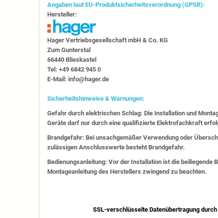
Angaben laut EU-Produktsicherheitsverordnung (GPSR):
Hersteller:
Hager Vertriebs­ge­sell­schaft mbH & Co. KG
Zum Gunter­stal
66440 Blies­kastel
Tel: +49 6842 945 0
E-Mail: info@hager.de
Sicherheitshinweise & Warnungen:
Gefahr durch elektrischen Schlag: Die Installation und Monta
Geräte darf nur durch eine qualifizierte Elektrofachkraft erfo
Brandgefahr: Bei unsachgemäßer Verwendung oder Überschr
zulässigen Anschlusswerte besteht Brandgefahr.
Bedienungsanleitung: Vor der Installation ist die beiliegende
Montageanleitung des Herstellers zwingend zu beachten.
SSL-verschlüsselte Datenübertragung durch 