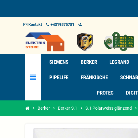
Kontakt
+4319575781
phone
person_add_alt_1
SIEMENS
BERKER
LEGRAND
view_headline
PIPELIFE
FRÄNKISCHE
SCHNAB
PROTEC
DIGI
chevron_right
Berker
chevron_right
Berker S.1
chevron_right
S.1 Polarweiss glänzend
chevron_righ