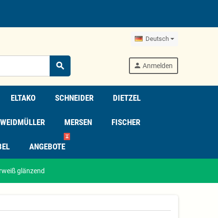
Deutsch
search
person
Anmelden
ELTAKO
SCHNEIDER
DIETZEL
WEIDMÜLLER
MERSEN
FISCHER
⏳
BEL
ANGEBOTE
rweiß glänzend