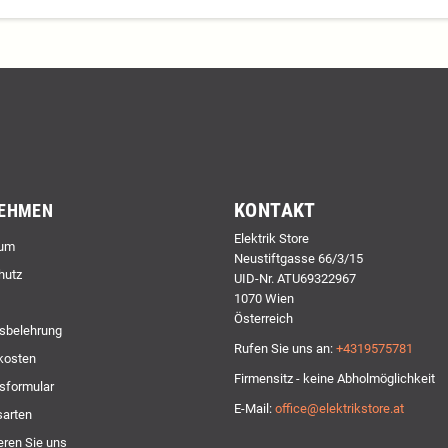
KONTAKT
EHMEN
Elektrik Store
um
Neustiftgasse 66/3/15
hutz
UID-Nr. ATU69322967
1070 Wien
Österreich
sbelehrung
Rufen Sie uns an:
+4319575781
kosten
Firmensitz - keine Abholmöglichkeit
sformular
E-Mail:
office@elektrikstore.at
arten
eren Sie uns