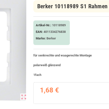
Berker 10118989 S1 Rahmen 
Artikel-Nr.:
10118989
EAN:
4011334276838
Marke:
Berker
für senkrechte und waagerechte Montage
polarweiß glänzend
1fach
1,68 €
zoom_out_map