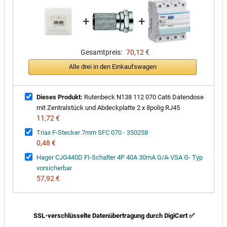
+
+
Gesamtpreis:
70,12 €
Alle drei in den Einkaufswagen
Dieses Produkt:
Rutenbeck N138 112 070 Cat6 Datendose
mit Zentralstück und Abdeckplatte 2 x 8polig RJ45
11,72 €
Triax F-Stecker 7mm SFC 070 - 350258
0,48 €
Hager CJG440D FI-Schalter 4P 40A 30mA G/A-VSA G- Typ
vorsicherbar
57,92 €
SSL-verschlüsselte Datenübertragung durch DigiCert ✅