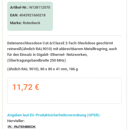
Artikel-Nr.:
N138112070
EAN:
4043921660218
Marke:
Rutenbeck
Datenanschlussdose Cat.6/ClassE 2-fach-Steckdose geschirmt
reinweiß(ähnlich RAL9010) mit abbrechbarem Metalltragring, auch
für den Einsatz in Gigabit- Ethernet- Netzwerken,
(Übertragungsbandbreite 250 MHz)
(ähnlich RAL 9010), 80 x 80 x 41 mm, 186 g
11,72 €
Angaben laut EU-Produktsicherheitsverordnung (GPSR):
Hersteller: