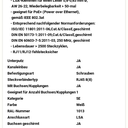
- LSA-Klemmen für einen Leiter 0,4-0,63 mm Ø,
AW 26-22, Wiederbelegbarkeit > 50-mal
- geeignet für PoE+ (Power over Ethernet),
gemäß IEEE 802.3at
- Entsprechend nachfolgender Normanforderungen:
ISO/IEC 11801:2011-06,Cat.6/ClassE,geschirmt
DIN EN 50173-1:2011-09,Cat.6/ClassE,geschirmt
DIN EN 60603-7-5:2011-03, 250 MHz, geschirmt
- Lebensdauer > 2500 Steckzyklen,
- RJ11/RJ12-fehlstecksicher
Unterputz
JA
Kanaleinbau
JA
Befestigungsart
Schrauben
Steckverbindertyp
RJ45 8(8)
Mit Buchsen/Kupplungen
JA
Geeignet für Anzahl Buchsen/Kupplungen
1
Kategorie
5E
Farbe
Weiß
RAL-Nummer
1013
Anschlussart
LSA
Buchsen geschirmt
JA