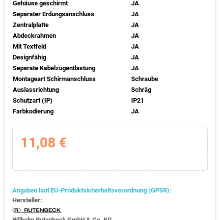
Gehäuse geschirmt
JA
Separater Erdungsanschluss
JA
Zentralplatte
JA
Abdeckrahmen
JA
Mit Textfeld
JA
Designfähig
JA
Separate Kabelzugentlastung
JA
Montageart Schirmanschluss
Schraube
Auslassrichtung
Schräg
Schutzart (IP)
IP21
Farbkodierung
JA
11,08 €
Angaben laut EU-Produktsicherheitsverordnung (GPSR):
Hersteller:
Wilhelm Rutenbeck GmbH & Co. KG