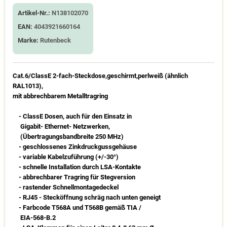
Artikel-Nr.:
N138102070
EAN:
4043921660164
Marke:
Rutenbeck
Cat.6/ClassE 2-fach-Steckdose,geschirmt,perlweiß (ähnlich
RAL1013),
mit abbrechbarem Metalltragring
- ClassE Dosen, auch für den Einsatz in
Gigabit- Ethernet- Netzwerken,
(Übertragungsbandbreite 250 MHz)
- geschlossenes Zinkdruckgussgehäuse
- variable Kabelzuführung (+/-30°)
- schnelle Installation durch LSA-Kontakte
- abbrechbarer Tragring für Stegversion
- rastender Schnellmontagedeckel
- RJ45 - Stecköffnung schräg nach unten geneigt
- Farbcode T568A und T568B gemäß TIA /
EIA-568-B.2