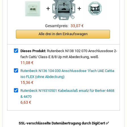
+
+
Gesamtpreis:
33,07 €
Alle drei in den Einkaufswagen
Dieses Produkt:
Rutenbeck N138 102 070 Anschlussdose 2-
fach Cat6/ Class-E 8/8 Up mit Abedeckung, weiß
11,08 €
Rutenbeck N136 104 030 Anschlussdose 1fach UAE Cat6a
iso FLEX (ohne Abdeckung)
15,36 €
Rutenbeck N19310501 Kabelauslaß ersatz für Berker 4468
& 4470
6,63 €
SSL-verschlüsselte Datenübertragung durch DigiCert ✅