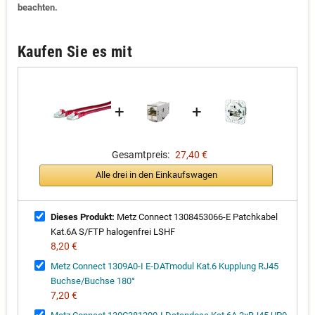
beachten.
Kaufen Sie es mit
+
+
Gesamtpreis:
27,40 €
Alle drei in den Einkaufswagen
Dieses Produkt:
Metz Connect 1308453066-E Patchkabel
Kat.6A S/FTP halogenfrei LSHF
8,20 €
Metz Connect 1309A0-I E-DATmodul Kat.6 Kupplung RJ45
Buchse/Buchse 180°
7,20 €