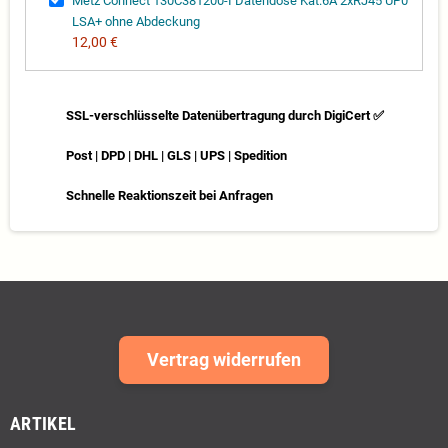
Metz Connect 130C381200-I Datendose Kat.6A 2xRJ45 UP0
LSA+ ohne Abdeckung
12,00 €
SSL-verschlüsselte Datenübertragung durch DigiCert ✅
Post | DPD | DHL | GLS | UPS | Spedition
Schnelle Reaktionszeit bei Anfragen
Vertrag widerrufen
ARTIKEL