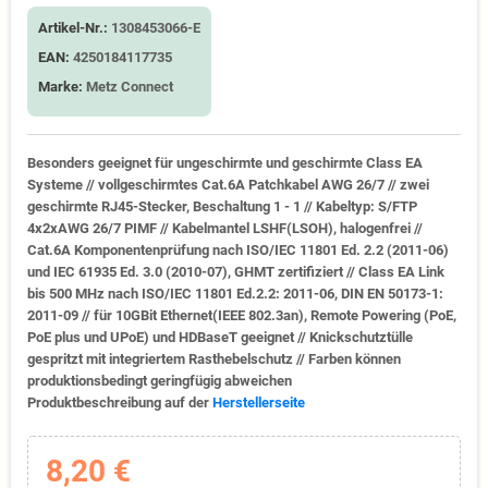
Artikel-Nr.:
1308453066-E
EAN:
4250184117735
Marke:
Metz Connect
Besonders geeignet für ungeschirmte und geschirmte Class EA
Systeme // vollgeschirmtes Cat.6A Patchkabel AWG 26/7 // zwei
geschirmte RJ45-Stecker, Beschaltung 1 - 1 // Kabeltyp: S/FTP
4x2xAWG 26/7 PIMF // Kabelmantel LSHF(LSOH), halogenfrei //
Cat.6A Komponentenprüfung nach ISO/IEC 11801 Ed. 2.2 (2011-06)
und IEC 61935 Ed. 3.0 (2010-07), GHMT zertifiziert // Class EA Link
bis 500 MHz nach ISO/IEC 11801 Ed.2.2: 2011-06, DIN EN 50173-1:
2011-09 // für 10GBit Ethernet(IEEE 802.3an), Remote Powering (PoE,
PoE plus und UPoE) und HDBaseT geeignet // Knickschutztülle
gespritzt mit integriertem Rasthebelschutz // Farben können
produktionsbedingt geringfügig abweichen
Produktbeschreibung auf der
Herstellerseite
8,20 €