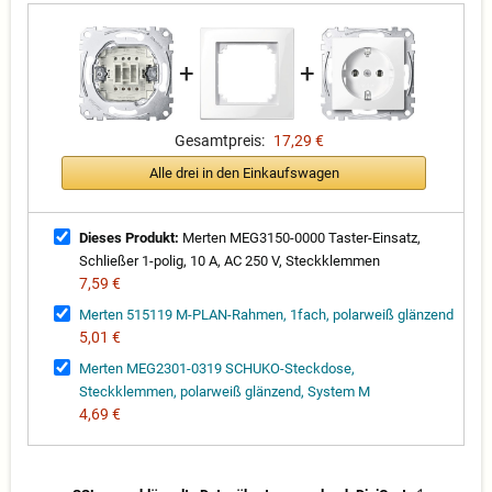
+
+
Gesamtpreis:
17,29 €
Alle drei in den Einkaufswagen
Dieses Produkt:
Merten MEG3150-0000 Taster-Einsatz,
Schließer 1-polig, 10 A, AC 250 V, Steckklemmen
7,59 €
Merten 515119 M-PLAN-Rahmen, 1fach, polarweiß glänzend
5,01 €
Merten MEG2301-0319 SCHUKO-Steckdose,
Steckklemmen, polarweiß glänzend, System M
4,69 €