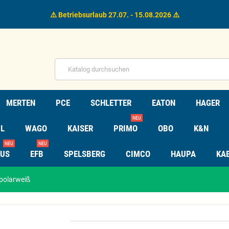
⚠️ Betriebsurlaub 27.07. - 15.08.2026 ⚠️
MERTEN
PCE
SCHLETTER
EATON
HAGER
NEU
L
WAGO
KAISER
PRIMO
OBO
K&N
NEU
NEU
TUS
EFB
SPELSBERG
CIMCO
HAUPA
KA
polarweiß