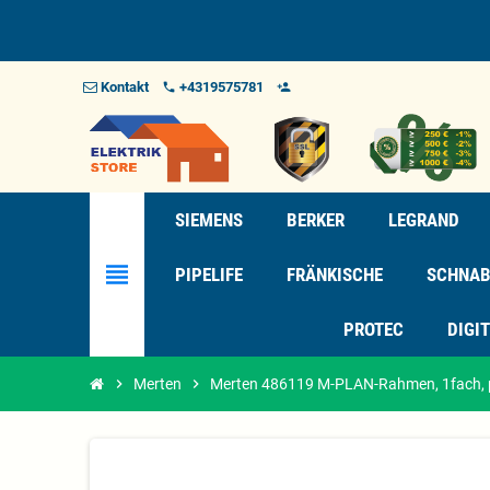
Kontakt
+4319575781
phone
person_add_alt_1
SIEMENS
BERKER
LEGRAND
view_headline
PIPELIFE
FRÄNKISCHE
SCHNAB
PROTEC
DIGI
chevron_right
Merten
chevron_right
Merten 486119 M-PLAN-Rahmen, 1fach, 