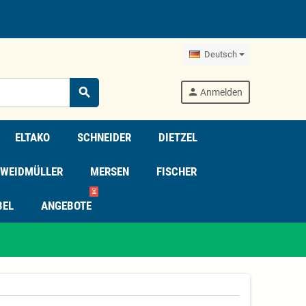
Deutsch
search
person
Anmelden
ELTAKO
SCHNEIDER
DIETZEL
WEIDMÜLLER
MERSEN
FISCHER
⏳
BEL
ANGEBOTE