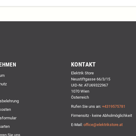
KONTAKT
EHMEN
Elektrik Store
um
Neustiftgasse 66/3/15
hutz
UID-Nr. ATU69322967
1070 Wien
Österreich
sbelehrung
Rufen Sie uns an:
+4319575781
kosten
Firmensitz - keine Abholmöglichkeit
sformular
E-Mail:
office@elektrikstore.at
arten
eren Sie uns