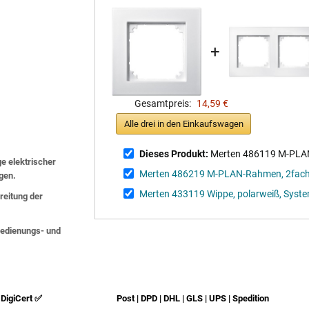
+
Gesamtpreis:
14,59 €
Alle drei in den Einkaufswagen
Dieses Produkt:
Merten 486119 M-PLAN
ge elektrischer
Merten 486219 M-PLAN-Rahmen, 2fach,
lgen.
Merten 433119 Wippe, polarweiß, Syst
eitung der
 Bedienungs- und
DigiCert ✅
Post | DPD | DHL | GLS | UPS | Spedition