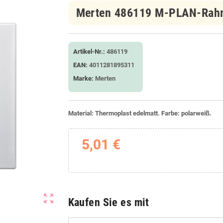
Merten 486119 M-PLAN-Rahm
Artikel-Nr.:
486119
EAN:
4011281895311
Marke:
Merten
Material: Thermoplast edelmatt. Farbe: polarweiß.
5,01 €
zoom_out_map
Kaufen Sie es mit