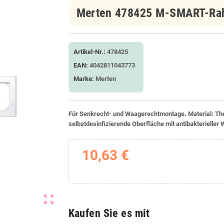
Merten 478425 M-SMART-Rahm
Artikel-Nr.:
478425
EAN:
4042811043773
Marke:
Merten
Für Senkrecht- und Waagerechtmontage. Material: Thermo
selbstdesinfizierende Oberfläche mit antibakterieller 
10,63 €
zoom_out_map
Kaufen Sie es mit