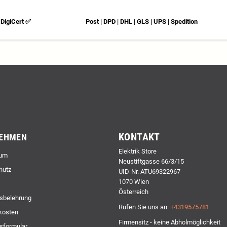
DigiCert ✅
Post | DPD | DHL | GLS | UPS | Spedition
KONTAKT
EHMEN
Elektrik Store
um
Neustiftgasse 66/3/15
hutz
UID-Nr. ATU69322967
1070 Wien
Österreich
sbelehrung
Rufen Sie uns an:
+4319575781
kosten
Firmensitz - keine Abholmöglichkeit
sformular