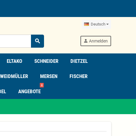
Deutsch
search
person
Anmelden
ELTAKO
SCHNEIDER
DIETZEL
WEIDMÜLLER
MERSEN
FISCHER
⏳
BEL
ANGEBOTE