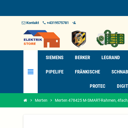
Kontakt
+4319575781
phone
person_add_alt_1
SIEMENS
BERKER
LEGRAND
view_headline
PIPELIFE
FRÄNKISCHE
SCHNAB
PROTEC
DIGI
chevron_right
Merten
chevron_right
Merten 478425 M-SMART-Rahmen, 4fach, 