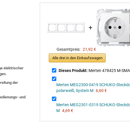
+
Gesamtpreis:
21,92 €
Alle drei in den Einkaufswagen
ge elektrischer
Dieses Produkt:
Merten 478425 M-SMART
lgen.
eitung der
Merten MEG2300-0419 SCHUKO-Steckdose
polarweiß, System M
6,60 €
 Bedienungs- und
Merten MEG2301-0319 SCHUKO-Steckdose
M
4,69 €