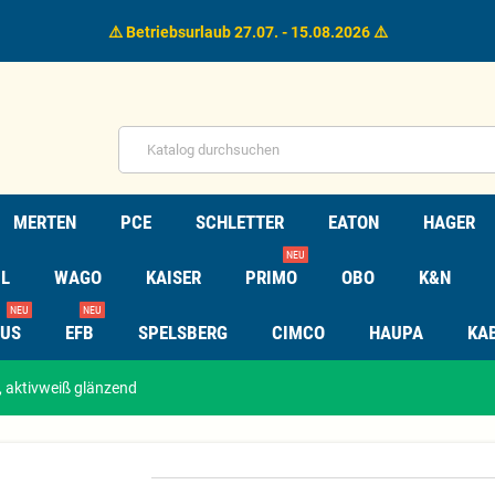
⚠️ Betriebsurlaub 27.07. - 15.08.2026 ⚠️
MERTEN
PCE
SCHLETTER
EATON
HAGER
NEU
L
WAGO
KAISER
PRIMO
OBO
K&N
NEU
NEU
TUS
EFB
SPELSBERG
CIMCO
HAUPA
KA
aktivweiß glänzend