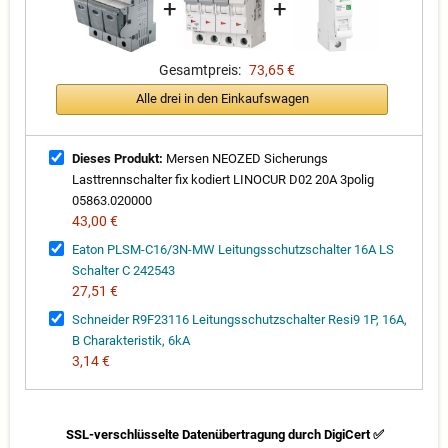
+
+
Gesamtpreis:
73,65 €
Alle drei in den Einkaufswagen
Dieses Produkt:
Mersen NEOZED Sicherungs
Lasttrennschalter fix kodiert LINOCUR D02 20A 3polig
05863.020000
43,00 €
Eaton PLSM-C16/3N-MW Leitungsschutzschalter 16A LS
Schalter C 242543
27,51 €
Schneider R9F23116 Leitungsschutzschalter Resi9 1P, 16A,
B Charakteristik, 6kA
3,14 €
SSL-verschlüsselte Datenübertragung durch DigiCert ✅