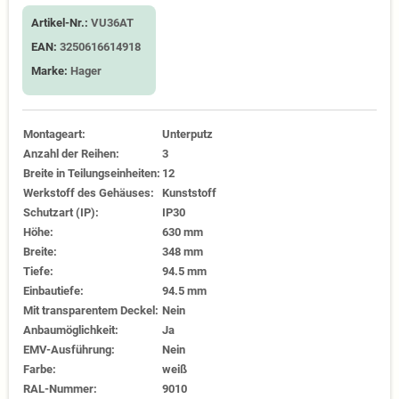
Artikel-Nr.:
VU36AT
EAN:
3250616614918
Marke:
Hager
Montageart:
Unterputz
Anzahl der Reihen:
3
Breite in Teilungseinheiten:
12
Werkstoff des Gehäuses:
Kunststoff
Schutzart (IP):
IP30
Höhe:
630 mm
Breite:
348 mm
Tiefe:
94.5 mm
Einbautiefe:
94.5 mm
Mit transparentem Deckel:
Nein
Anbaumöglichkeit:
Ja
EMV-Ausführung:
Nein
Farbe:
weiß
RAL-Nummer:
9010