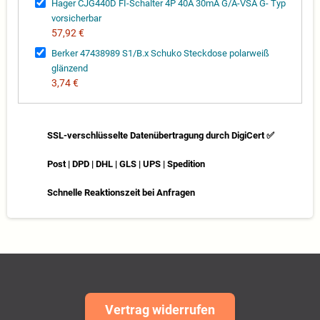
Hager CJG440D FI-Schalter 4P 40A 30mA G/A-VSA G- Typ
vorsicherbar
57,92 €
Berker 47438989 S1/B.x Schuko Steckdose polarweiß
glänzend
3,74 €
SSL-verschlüsselte Datenübertragung durch DigiCert ✅
Post | DPD | DHL | GLS | UPS | Spedition
Schnelle Reaktionszeit bei Anfragen
Vertrag widerrufen