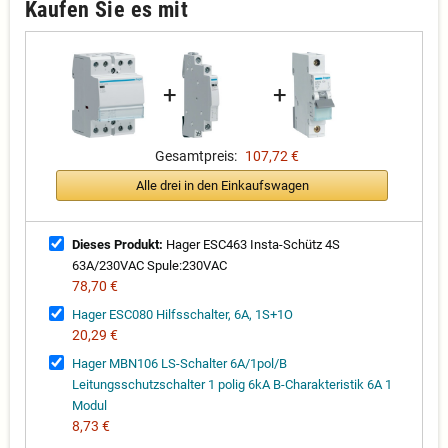
Kaufen Sie es mit
+
+
Gesamtpreis:
107,72 €
Alle drei in den Einkaufswagen
Dieses Produkt:
Hager ESC463 Insta-Schütz 4S
63A/230VAC Spule:230VAC
78,70 €
Hager ESC080 Hilfsschalter, 6A, 1S+1O
20,29 €
Hager MBN106 LS-Schalter 6A/1pol/B
Leitungsschutzschalter 1 polig 6kA B-Charakteristik 6A 1
Modul
8,73 €