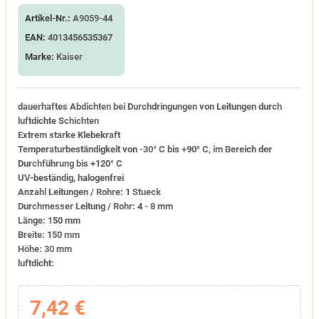
Artikel-Nr.:
A9059-44
EAN:
4013456535367
Marke:
Kaiser
dauerhaftes Abdichten bei Durchdringungen von Leitungen durch
luftdichte Schichten
Extrem starke Klebekraft
Temperaturbeständigkeit von -30° C bis +90° C, im Bereich der
Durchführung bis +120° C
UV-beständig, halogenfrei
Anzahl Leitungen / Rohre: 1 Stueck
Durchmesser Leitung / Rohr: 4 - 8 mm
Länge: 150 mm
Breite: 150 mm
Höhe: 30 mm
luftdicht:
7,42 €