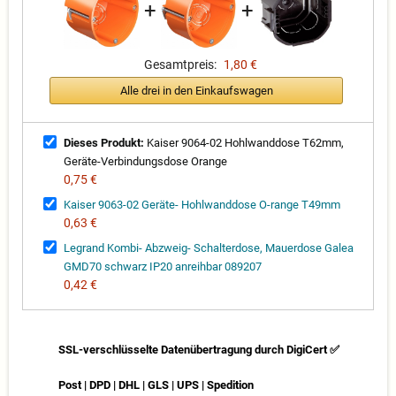
+
+
Gesamtpreis:
1,80 €
Alle drei in den Einkaufswagen
Dieses Produkt:
Kaiser 9064-02 Hohlwanddose T62mm,
Geräte-Verbindungsdose Orange
0,75 €
Kaiser 9063-02 Geräte- Hohlwanddose O-range T49mm
0,63 €
Legrand Kombi- Abzweig- Schalterdose, Mauerdose Galea
GMD70 schwarz IP20 anreihbar 089207
0,42 €
SSL-verschlüsselte Datenübertragung durch DigiCert ✅
Post | DPD | DHL | GLS | UPS | Spedition