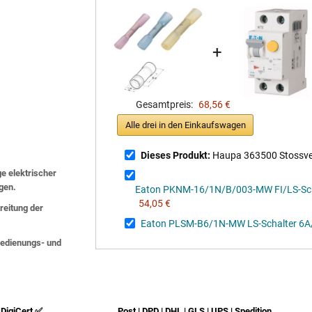
+
Gesamtpreis:
68,56 €
Alle drei in den Einkaufswagen
Dieses Produkt:
Haupa 363500 Stossverbi
ge elektrischer
lgen.
Eaton PKNM-16/1N/B/003-MW FI/LS-Sc
54,05 €
eitung der
Eaton PLSM-B6/1N-MW LS-Schalter 6A
 Bedienungs- und
DigiCert ✅
Post | DPD | DHL | GLS | UPS | Spedition