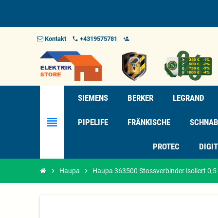
Kontakt
+4319575781
phone
person_add_alt_1
SIEMENS
BERKER
LEGRAND
view_headline
PIPELIFE
FRÄNKISCHE
SCHNAB
PROTEC
DIGI
chevron_right
Haupa
chevron_right
Haupa 363500 Stossverbinder isoliert 0,5-