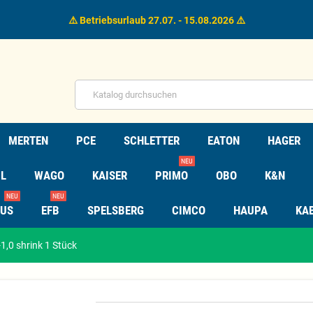
⚠️ Betriebsurlaub 27.07. - 15.08.2026 ⚠️
MERTEN
PCE
SCHLETTER
EATON
HAGER
NEU
L
WAGO
KAISER
PRIMO
OBO
K&N
NEU
NEU
TUS
EFB
SPELSBERG
CIMCO
HAUPA
KA
1,0 shrink 1 Stück