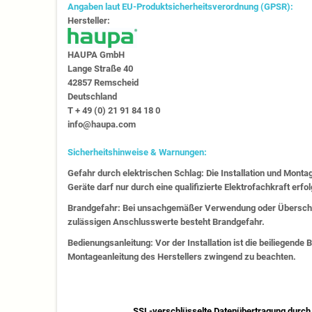
Angaben laut EU-Produktsicherheitsverordnung (GPSR):
Hersteller:
HAUPA GmbH
Lange Straße 40
42857 Remscheid
Deutschland
T + 49 (0) 21 91 84 18 0
info@haupa.com
Sicherheitshinweise & Warnungen:
Gefahr durch elektrischen Schlag: Die Installation und Monta
Geräte darf nur durch eine qualifizierte Elektrofachkraft erfo
Brandgefahr: Bei unsachgemäßer Verwendung oder Überschr
zulässigen Anschlusswerte besteht Brandgefahr.
Bedienungsanleitung: Vor der Installation ist die beiliegende
Montageanleitung des Herstellers zwingend zu beachten.
SSL-verschlüsselte Datenübertragung durch 