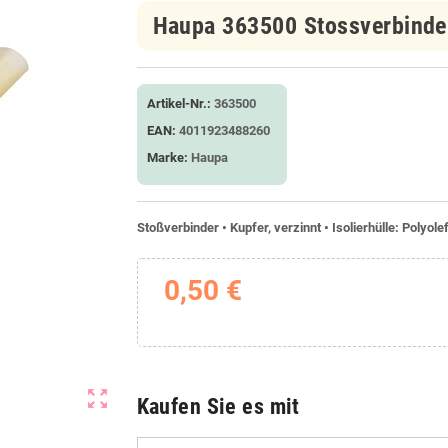
Haupa 363500 Stossverbinder 
Artikel-Nr.:
363500
EAN:
4011923488260
Marke:
Haupa
Stoßverbinder • Kupfer, verzinnt • Isolierhülle: Polyo
0,50 €
zoom_out_map
Kaufen Sie es mit