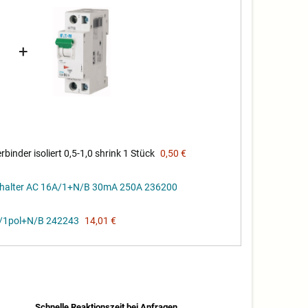
+
nder isoliert 0,5-1,0 shrink 1 Stück
0,50 €
halter AC 16A/1+N/B 30mA 250A 236200
/1pol+N/B 242243
14,01 €
Schnelle Reaktionszeit bei Anfragen