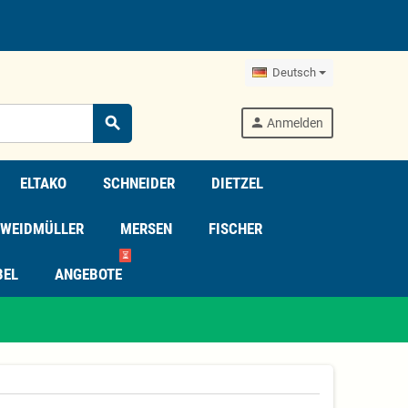
Deutsch
search
person
Anmelden
ELTAKO
SCHNEIDER
DIETZEL
WEIDMÜLLER
MERSEN
FISCHER
⏳
BEL
ANGEBOTE