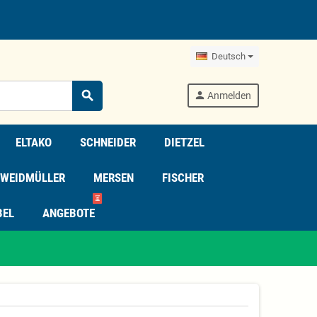
Deutsch
search
person
Anmelden
ELTAKO
SCHNEIDER
DIETZEL
WEIDMÜLLER
MERSEN
FISCHER
⏳
BEL
ANGEBOTE