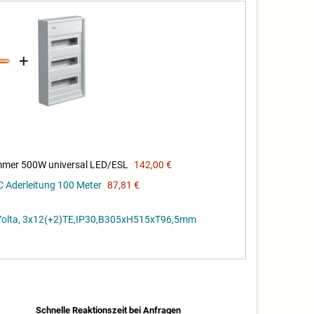
+
mer 500W universal LED/ESL
142,00 €
 Aderleitung 100 Meter
87,81 €
 ,Volta, 3x12(+2)TE,IP30,B305xH515xT96,5mm
Schnelle Reaktionszeit bei Anfragen