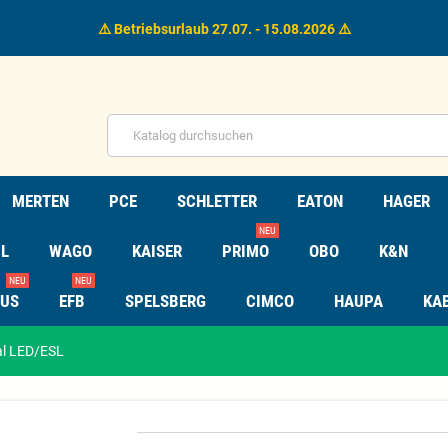
⚠️ Betriebsurlaub 27.07. - 15.08.2026 ⚠️
MERTEN
PCE
SCHLETTER
EATON
HAGER
NEU
L
WAGO
KAISER
PRIMO
OBO
K&N
NEU
NEU
TUS
EFB
SPELSBERG
CIMCO
HAUPA
KA
al LED/ESL