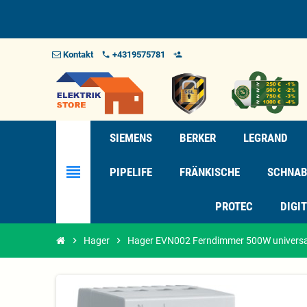
Kontakt
+4319575781
phone
person_add_alt_1
SIEMENS
BERKER
LEGRAND
view_headline
PIPELIFE
FRÄNKISCHE
SCHNAB
PROTEC
DIGI
chevron_right
Hager
chevron_right
Hager EVN002 Ferndimmer 500W univers