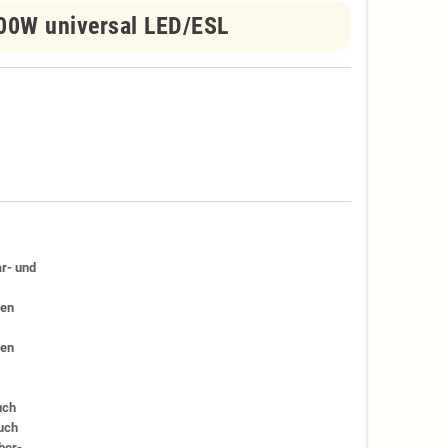
00W universal LED/ESL
r- und
hen
nen
uch
uch
ber-