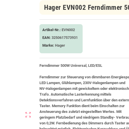
Hager EVN002 Ferndimmer 5
Artikel-Nr.:
EVN002
EAN:
3250617573931
Marke:
Hager
Ferndimmer 500W Universal, LED/ESL
Ferndimmer zur Steuerung von dimmbaren Energiespa
LED Lampen, Glühlampen, 230V-Halogenlampen und
NV-Halogenlampen mit gewickeltem oder elektronisc
Trafo. Automatische Lasterkennung mittels
Detektionsverfahren und Lernfunktion über den exter
Taster. Memory Funktion dient beim Einschalten zur
Ansteuerung des zuletzt eingestellten Wertes. Mit
zoom_out_map
geringem Platzbedarf und niedrigem Standby- Verbra
von 0,2W. Fernbedienung des Dimmers durch Taster a
beleuchtet möglich. Elektronischer Kurzschluss und Ü