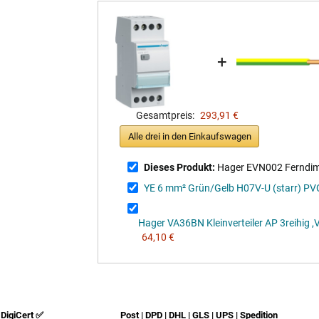
+
Gesamtpreis:
293,91 €
Alle drei in den Einkaufswagen
Dieses Produkt:
Hager EVN002 Ferndim
YE 6 mm² Grün/Gelb H07V-U (starr) PVC
Hager VA36BN Kleinverteiler AP 3reihig
64,10 €
DigiCert ✅
Post | DPD | DHL | GLS | UPS | Spedition