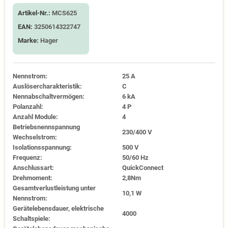
Artikel-Nr.:
MCS625
EAN:
3250614322747
Marke:
Hager
Nennstrom:
25 A
Auslösercharakteristik:
C
Nennabschaltvermögen:
6 kA
Polanzahl:
4 P
Anzahl Module:
4
Betriebsnennspannung
230/400 V
Wechselstrom:
Isolationsspannung:
500 V
Frequenz:
50/60 Hz
Anschlussart:
QuickConnect
Drehmoment:
2,8Nm
Gesamtverlustleistung unter
10,1 W
Nennstrom:
Gerätelebensdauer, elektrische
4000
Schaltspiele: