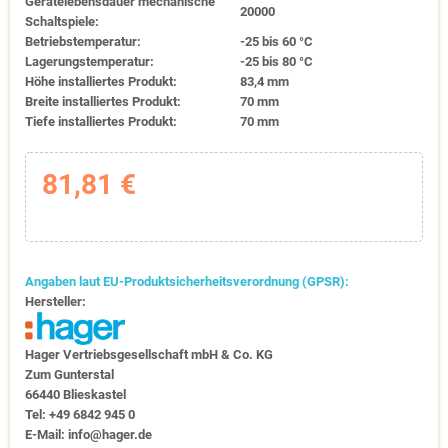
Gerätelebensdauer mechanische
20000
Schaltspiele:
Betriebstemperatur:
-25 bis 60 °C
Lagerungstemperatur:
-25 bis 80 °C
Höhe installiertes Produkt:
83,4 mm
Breite installiertes Produkt:
70 mm
Tiefe installiertes Produkt:
70 mm
81,81 €
Angaben laut EU-Produktsicherheitsverordnung (GPSR):
Hersteller:
Hager Vertriebs­ge­sell­schaft mbH & Co. KG
Zum Gunter­stal
66440 Blies­kastel
Tel: +49 6842 945 0
E-Mail: info@hager.de