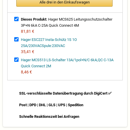
Alle drei in den Einkaufswagen
Dieses Produkt:
Hager MCS625 Leitungsschutzschalter
3P+N 6kA C-25A Quick Connect 4M
81,81 €
Hager ESC227 Insta-Schütz 1S 1O
25A/230VACSpule:230VAC
35,41 €
Hager MCS513 LS-Schalter 13A/1pol+N/C 6kA,QC C-13A
Quick Connect 2M
8,46 €
SSL-verschlüsselte Datenübertragung durch DigiCert ✅
Post | DPD | DHL | GLS | UPS | Spedition
Schnelle Reaktionszeit bei Anfragen