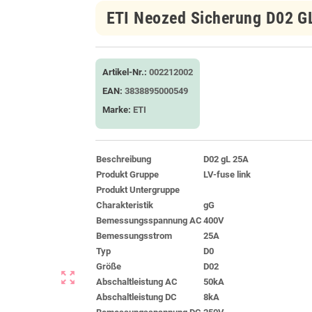
ETI Neozed Sicherung D02 G
Artikel-Nr.:
002212002
EAN:
3838895000549
Marke:
ETI
Beschreibung
D02 gL 25A
Produkt Gruppe
LV-fuse link
Produkt Untergruppe
Charakteristik
gG
Bemessungsspannung AC
400V
Bemessungsstrom
25A
Typ
D0
Größe
D02
zoom_out_map
Abschaltleistung AC
50kA
Abschaltleistung DC
8kA