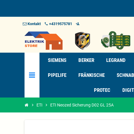
Kontakt
+4319575781
phone
person_add_alt_1
SIEMENS
BERKER
LEGRAND
view_headline
PIPELIFE
FRÄNKISCHE
SCHNAB
PROTEC
DIGI
chevron_right
ETI
chevron_right
ETI Neozed Sicherung D02 GL 25A