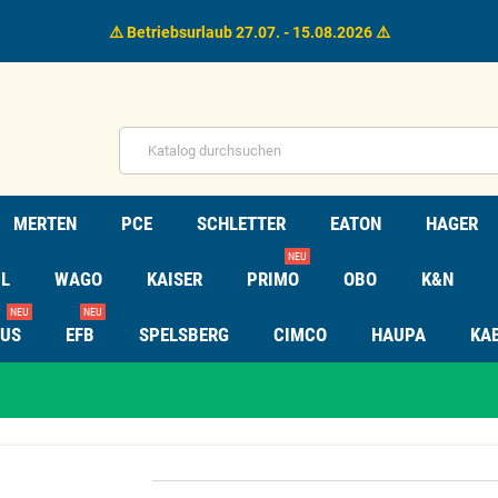
⚠️ Betriebsurlaub 27.07. - 15.08.2026 ⚠️
MERTEN
PCE
SCHLETTER
EATON
HAGER
NEU
L
WAGO
KAISER
PRIMO
OBO
K&N
NEU
NEU
TUS
EFB
SPELSBERG
CIMCO
HAUPA
KA