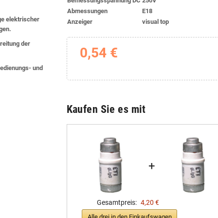
Bemessungsspannung DC
250V
Abmessungen
E18
ge elektrischer
Anzeiger
visual top
lgen.
eitung der
0,54 €
 Bedienungs- und
Kaufen Sie es mit
+
Gesamtpreis:
4,20 €
Alle drei in den Einkaufswagen