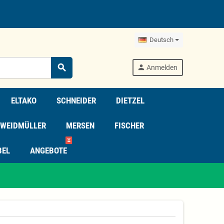
Deutsch
search
person
Anmelden
ELTAKO
SCHNEIDER
DIETZEL
WEIDMÜLLER
MERSEN
FISCHER
⏳
BEL
ANGEBOTE