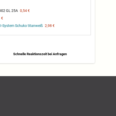
D02 GL 25A
0,54 €
 €
I-System Schuko titanweiß
2,98 €
Schnelle Reaktionszeit bei Anfragen