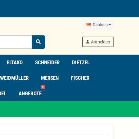
Deutsch
search
person
Anmelden
ELTAKO
SCHNEIDER
DIETZEL
WEIDMÜLLER
MERSEN
FISCHER
⏳
BEL
ANGEBOTE