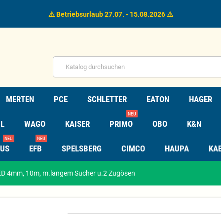
⚠️ Betriebsurlaub 27.07. - 15.08.2026 ⚠️
MERTEN
PCE
SCHLETTER
EATON
HAGER
NEU
L
WAGO
KAISER
PRIMO
OBO
K&N
NEU
NEU
TUS
EFB
SPELSBERG
CIMCO
HAUPA
KA
D 4mm, 10m, m.langem Sucher u.2 Zugösen