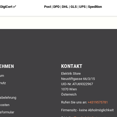
DigiCert ✅
Post | DPD | DHL | GLS | UPS | Spedition
KONTAKT
EHMEN
Elektrik Store
um
Neustiftgasse 66/3/15
hutz
UID-Nr. ATU69322967
1070 Wien
Österreich
sbelehrung
Rufen Sie uns an:
+4319575781
kosten
Firmensitz - keine Abholmöglichkeit
sformular