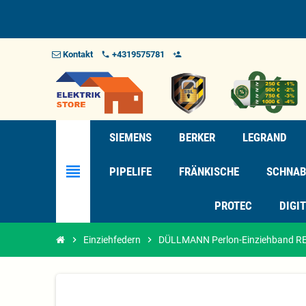
Kontakt
+4319575781
phone
person_add_alt_1
SIEMENS
BERKER
LEGRAND
view_headline
PIPELIFE
FRÄNKISCHE
SCHNAB
PROTEC
DIGI
chevron_right
Einziehfedern
chevron_right
DÜLLMANN Perlon-Einziehband RE