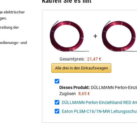
Kaufen Sie es mit
ge elektrischer
lgen.
eitung der
+
 Bedienungs- und
Gesamtpreis:
21,47 €
Alle drei in den Einkaufswagen
Dieses Produkt:
DÜLLMANN Perlon-Einzi
Zugösen
8,65 €
DÜLLMANN Perlon-Einziehband RED 4mm
Eaton PLSM-C16/1N-MW Leitungsschutz