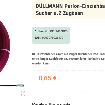
DÜLLMANN Perlon-Einziehb
Sucher u.2 Zugösen
Artikel-Nr.:
PELS410RED
EAN:
9007075026172
RED Einziehfeder 4 mm mit langer Suchfeder Red Einzi
extra langer Suchfeder ca. 190 mm lang • inklusive Sp
werden kann.
8,65 €
zoom_out_map