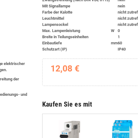
Mit Signallampe
nein
Farbe der Kalotte
nicht zutre
Leuchtmittel
nicht zutre
Lampensockel
nicht zutre
Max. Lampenleistung
W
0
Breite in Teilungseinheiten
1
Einbautiefe
mm
60
Schutzart (IP)
IP40
ge elektrischer
12,08 €
lgen.
eitung der
 Bedienungs- und
Kaufen Sie es mit