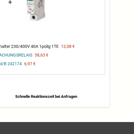
+
alter 230/400V 40A 1polig 1TE
12,08 €
WACHUNGSRELAIS
58,63 €
ol/B 242174
6,97 €
Schnelle Reaktionszeit bei Anfragen