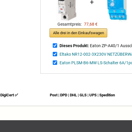
+
Gesamtpreis:
77,68 €
Alle drei in den Einkaufswagen
Dieses Produkt:
Eaton ZP-A40/1 Aussch
Eltako NR12-002-3X230V NETZÜBER
Eaton PLSM-B6-MW LS-Schalter 6A/1p
DigiCert ✅
Post | DPD | DHL | GLS | UPS | Spedition