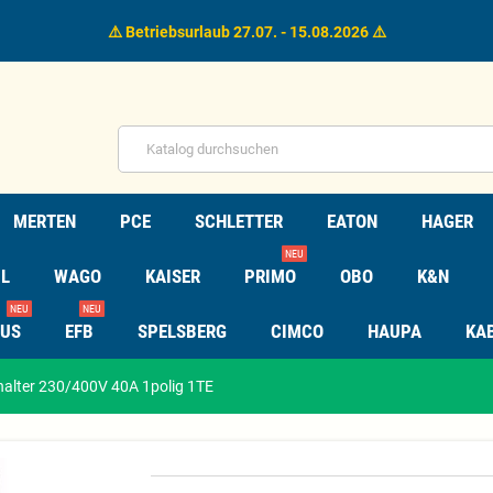
⚠️ Betriebsurlaub 27.07. - 15.08.2026 ⚠️
MERTEN
PCE
SCHLETTER
EATON
HAGER
NEU
L
WAGO
KAISER
PRIMO
OBO
K&N
NEU
NEU
TUS
EFB
SPELSBERG
CIMCO
HAUPA
KA
alter 230/400V 40A 1polig 1TE