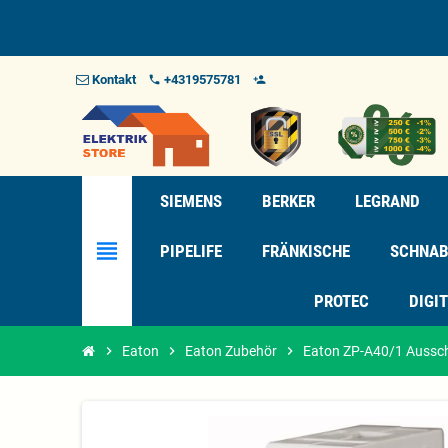
Kontakt
+4319575781
phone
person_add_alt_1
SIEMENS
BERKER
LEGRAND
view_headline
PIPELIFE
FRÄNKISCHE
SCHNAB
PROTEC
DIGI
chevron_right
Eaton
chevron_right
Eaton Zubehör
chevron_right
Eaton ZP-A40/1 Aussch