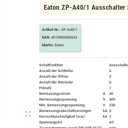
Eaton ZP-A40/1 Ausschalter
Artikel-Nr.:
ZP-A40/1
EAN:
4015082482633
Marke:
Eaton
Schaltfunktion
Ausschalte
Anzahl der Schließer
0
Anzahl der Öffner
0
Anzahl der Wechsler
0
Polzahl
1
Bemessungsstrom
A
40
Bemessungsspannung
V
400
Min. Bemessungsspannung
V
230
Bemessungsabschaltvermögen
kA
0
zoom_out_map
Kurzschlussfestigkeit (Icw)
kA
3
Spannungsart
AC
Zwangstrennung (nach DIN VDE 0113)
nein