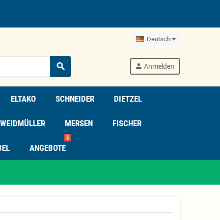
Deutsch
search
person
Anmelden
ELTAKO
SCHNEIDER
DIETZEL
WEIDMÜLLER
MERSEN
FISCHER
⏳
BEL
ANGEBOTE