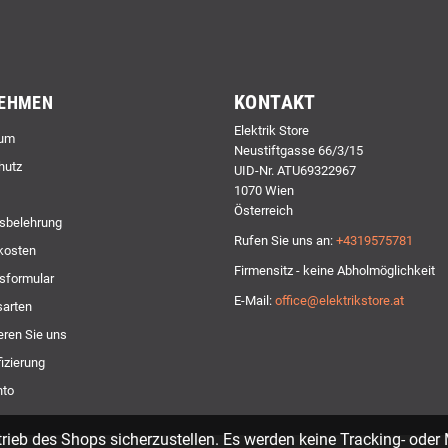
KONTAKT
EHMEN
Elektrik Store
um
Neustiftgasse 66/3/15
hutz
UID-Nr. ATU69322967
1070 Wien
Österreich
sbelehrung
Rufen Sie uns an:
+4319575781
kosten
Firmensitz - keine Abholmöglichkeit
sformular
E-Mail:
office@elektrikstore.at
arten
eren Sie uns
izierung
nto
ieb des Shops sicherzustellen. Es werden keine Tracking- oder 