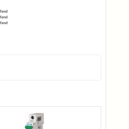
ffend
ffend
ffend