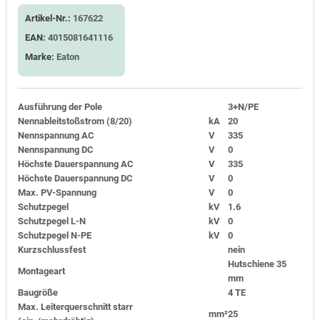
Artikel-Nr.:
167622
EAN:
4015081641116
Marke:
Eaton
Ausführung der Pole
3+N/PE
Nennableitstoßstrom (8/20)
kA
20
Nennspannung AC
V
335
Nennspannung DC
V
0
Höchste Dauerspannung AC
V
335
Höchste Dauerspannung DC
V
0
Max. PV-Spannung
V
0
Schutzpegel
kV
1.6
Schutzpegel L-N
kV
0
Schutzpegel N-PE
kV
0
Kurzschlussfest
nein
Hutschiene 35
Montageart
mm
Baugröße
4 TE
Max. Leiterquerschnitt starr
mm²
25