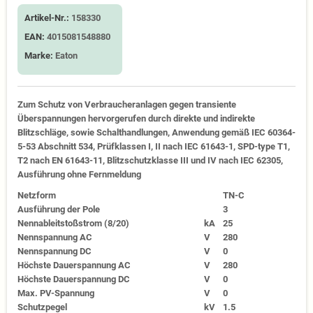
Artikel-Nr.:
158330
EAN:
4015081548880
Marke:
Eaton
Zum Schutz von Verbraucheranlagen gegen transiente
Überspannungen hervorgerufen durch direkte und indirekte
Blitzschläge, sowie Schalthandlungen, Anwendung gemäß IEC 60364-
5-53 Abschnitt 534, Prüfklassen I, II nach IEC 61643-1, SPD-type T1,
T2 nach EN 61643-11, Blitzschutzklasse III und IV nach IEC 62305,
Ausführung ohne Fernmeldung
Netzform
TN-C
Ausführung der Pole
3
Nennableitstoßstrom (8/20)
kA
25
Nennspannung AC
V
280
Nennspannung DC
V
0
Höchste Dauerspannung AC
V
280
Höchste Dauerspannung DC
V
0
Max. PV-Spannung
V
0
Schutzpegel
kV
1.5