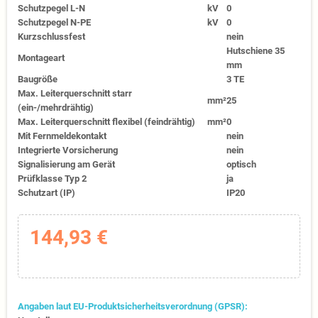
Schutzpegel L-N
kV
0
Schutzpegel N-PE
kV
0
Kurzschlussfest
nein
Hutschiene 35
Montageart
mm
Baugröße
3 TE
Max. Leiterquerschnitt starr
mm²
25
(ein-/mehrdrähtig)
Max. Leiterquerschnitt flexibel (feindrähtig)
mm²
0
Mit Fernmeldekontakt
nein
Integrierte Vorsicherung
nein
Signalisierung am Gerät
optisch
Prüfklasse Typ 2
ja
Schutzart (IP)
IP20
144,93 €
Angaben laut EU-Produktsicherheitsverordnung (GPSR):