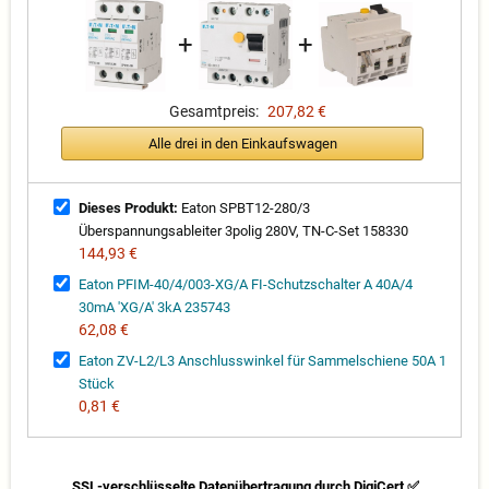
+
+
Gesamtpreis:
207,82 €
Alle drei in den Einkaufswagen
Dieses Produkt:
Eaton SPBT12-280/3
Überspannungsableiter 3polig 280V, TN-C-Set 158330
144,93 €
Eaton PFIM-40/4/003-XG/A FI-Schutzschalter A 40A/4
30mA 'XG/A' 3kA 235743
62,08 €
Eaton ZV-L2/L3 Anschlusswinkel für Sammelschiene 50A 1
Stück
0,81 €
SSL-verschlüsselte Datenübertragung durch DigiCert ✅