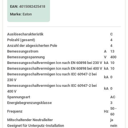
EAN:
4015082425418
Marke:
Eaton
Auslösecharakteristik
C
Polzahl (gesamt)
4
Anzahl der abgesicherten Pole
4
Bemessungsstrom
A
13
Bemessungsspannung
V
400
Bemessungsschaltvermögen Icn nach EN 60898 bei 230 V
kA
10
Bemessungsschaltvermögen Icn nach EN 60898 bei 400 V
kA
10
Bemessungsschaltvermögen Icu nach IEC 60947-2 bei
kA
0
230 V
Bemessungsschaltvermögen Icu nach IEC 60947-2 bei
kA
0
400 V
Spannungsart
AC
Energiebegrenzungsklasse
3
50 -
Frequenz
Hz
60
Mitschaltender Neutralleiter
ja
Geeignet für Unterputz-Installation
nein