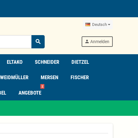
Deutsch
search
person
Anmelden
ELTAKO
SCHNEIDER
DIETZEL
WEIDMÜLLER
MERSEN
FISCHER
⏳
BEL
ANGEBOTE