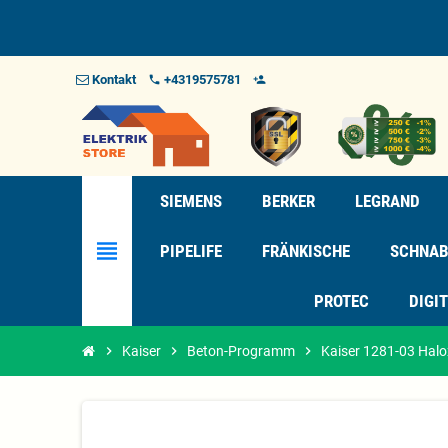
Kontakt
+4319575781
phone
person_add_alt_1
SIEMENS
BERKER
LEGRAND
view_headline
PIPELIFE
FRÄNKISCHE
SCHNAB
PROTEC
DIGI
chevron_right
Kaiser
chevron_right
Beton-Programm
chevron_right
Kaiser 1281-03 Halo