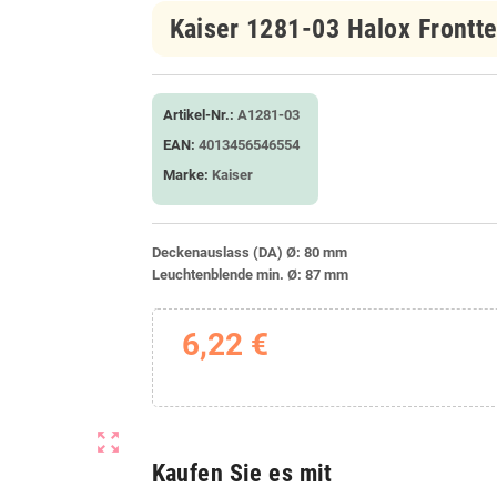
Kaiser 1281-03 Halox Frontt
Artikel-Nr.:
A1281-03
EAN:
4013456546554
Marke:
Kaiser
Deckenauslass (DA) Ø:
80 mm
Leuchtenblende min. Ø:
87 mm
6,22 €
zoom_out_map
Kaufen Sie es mit