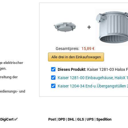
+
Gesamtpreis:
15,89 €
Alle drei in den Einkaufswagen
ge elektrischer
lgen.
Dieses Produkt:
Kaiser 1281-03 Halox 
eitung der
Kaiser 1281-00 Einbaugehäuse, HaloX 
Kaiser 1204-34 End-u.Übergangstüllen 2
 Bedienungs- und
DigiCert ✅
Post | DPD | DHL | GLS | UPS | Spedition