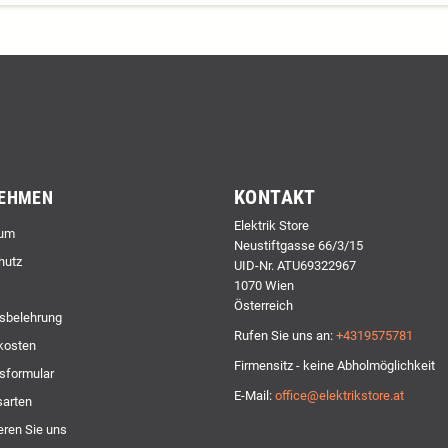
KONTAKT
EHMEN
Elektrik Store
um
Neustiftgasse 66/3/15
hutz
UID-Nr. ATU69322967
1070 Wien
Österreich
sbelehrung
Rufen Sie uns an:
+4319575781
kosten
Firmensitz - keine Abholmöglichkeit
sformular
E-Mail:
office@elektrikstore.at
arten
eren Sie uns