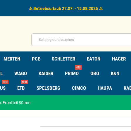
⚠️ Betriebsurlaub 27.07. - 15.08.2026 ⚠️
MERTEN
PCE
SCHLETTER
EATON
HAGER
NEU
L
WAGO
KAISER
PRIMO
OBO
K&N
NEU
NEU
TUS
EFB
SPELSBERG
CIMCO
HAUPA
KA
x Frontteil 80mm