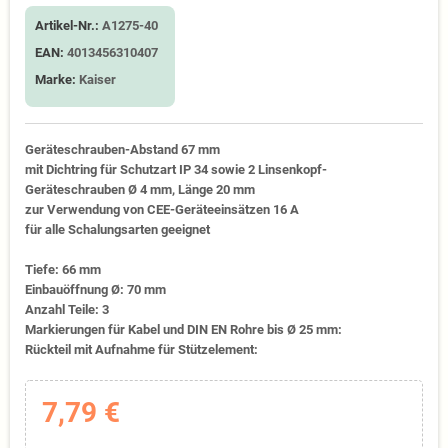
Artikel-Nr.:
A1275-40
EAN:
4013456310407
Marke:
Kaiser
Geräteschrauben-Abstand 67 mm
mit Dichtring für Schutzart IP 34 sowie 2 Linsenkopf-
Geräteschrauben Ø 4 mm, Länge 20 mm
zur Verwendung von CEE-Geräteeinsätzen 16 A
für alle Schalungsarten geeignet
Tiefe: 66 mm
Einbauöffnung Ø: 70 mm
Anzahl Teile: 3
Markierungen für Kabel und DIN EN Rohre bis Ø 25 mm:
Rückteil mit Aufnahme für Stützelement:
7,79 €