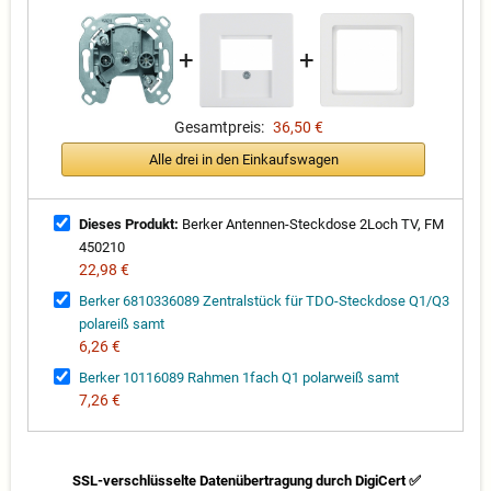
+
+
Gesamtpreis:
36,50 €
Alle drei in den Einkaufswagen
Dieses Produkt:
Berker Antennen-Steckdose 2Loch TV, FM
450210
22,98 €
Berker 6810336089 Zentralstück für TDO-Steckdose Q1/Q3
polareiß samt
6,26 €
Berker 10116089 Rahmen 1fach Q1 polarweiß samt
7,26 €
SSL-verschlüsselte Datenübertragung durch DigiCert ✅