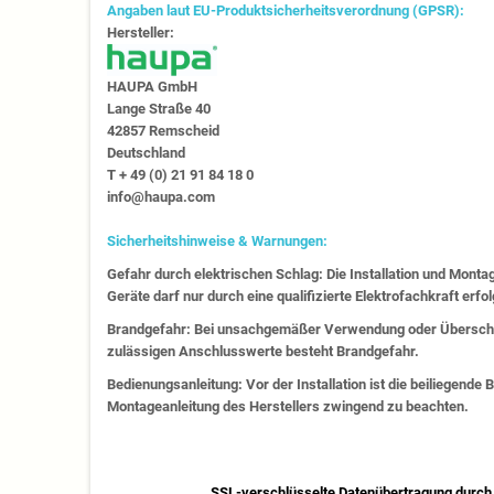
Angaben laut EU-Produktsicherheitsverordnung (GPSR):
Hersteller:
HAUPA GmbH
Lange Straße 40
42857 Remscheid
Deutschland
T + 49 (0) 21 91 84 18 0
info@haupa.com
Sicherheitshinweise & Warnungen:
Gefahr durch elektrischen Schlag: Die Installation und Monta
Geräte darf nur durch eine qualifizierte Elektrofachkraft erfo
Brandgefahr: Bei unsachgemäßer Verwendung oder Überschr
zulässigen Anschlusswerte besteht Brandgefahr.
Bedienungsanleitung: Vor der Installation ist die beiliegende
Montageanleitung des Herstellers zwingend zu beachten.
SSL-verschlüsselte Datenübertragung durch 