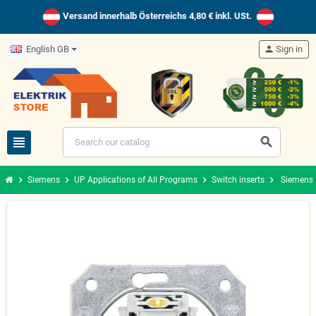
Versand innerhalb Österreichs 4,80 € inkl. USt.
English GB
person
Sign in
view_headline
search
chevron_right
chevron_right
chevron_right
chevron_right
Siemens
UP Applications of All Programs
Switch inserts
Siemens 