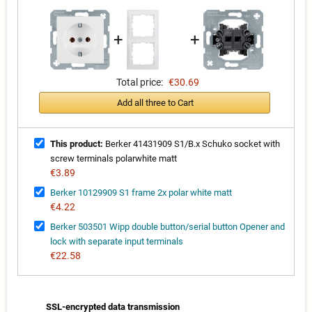
+
+
Total price:
€30.69
Add all three to Cart
This product:
Berker 41431909 S1/B.x Schuko socket with
screw terminals polarwhite matt
€3.89
Berker 10129909 S1 frame 2x polar white matt
€4.22
Berker 503501 Wipp double button/serial button Opener and
lock with separate input terminals
€22.58
SSL-encrypted data transmission